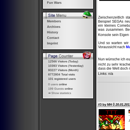
Fun Wars
Zwischenzeitlich s
Beispiel SEGAs neu
Members
ein kleines Comebac
Archives
was zusammen. Bedi
History
Konsole sein Eigen
Contact
Und so warten wir 
Imprint
Voraussicht nach
Ma
Nun wünsche ich euc
12566 Visitors (Today)
nicht zu sehr krac
10393 Visitors (Yesterday)
dass die Welt doch 
93227 Visitors (Month)
Links
: n/a
6772804 Total visits
101 registered users
0 users
online
199 Guests
online
⇒
Show statistics
#3 by
MH
20.01.201
J