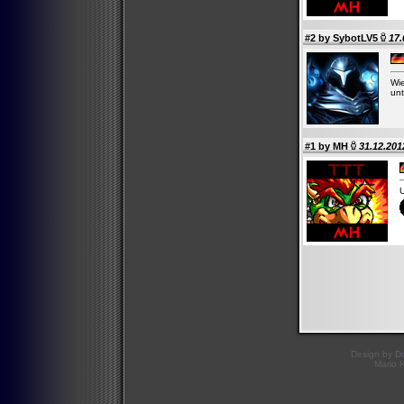
#2 by
SybotLV5
17.
Wie
unt
#1 by
MH
31.12.201
U
Design by
D
Mario 