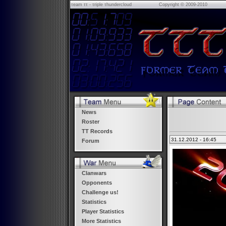
τeam ττ - τriple τhundercloud
Copyright © 2009-2010
News
Roster
TT Records
31.12.2012 - 16:45
Forum
Clanwars
Opponents
Challenge us!
Statistics
Player Statistics
More Statistics