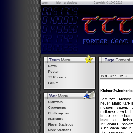
τeam ττ - τriple τhundercloud
Copyright © 2009-2010
News
Roster
19.08.2014 - 12:32
TT Records
Forum
Kleiner Zwischenber
Fast zwei Monate 
Clanwars
neuen Mario Kart-Ti
müssen sagen, d
Opponents
mittlerweile wirklich
Challenge us!
in der deutschen
Statistics
international, beis
MK World Cups vom
Player Statistics
Auch wenn hier in
More Statistics
Startphase nur hin-