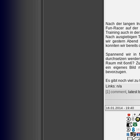
Nach der langen Ina
Fun-Racer auf der 
Training auch in d
Nach ausgiebigen Ti
wir gestern Abend
konnten wir bereits 
Spannend wir in 
durchsetzen werden.
Raum mit 6on6? Zu
ein eigenes Bild 
bevorzugen.
Es gibt noch viel zu 
Links
: n/a
[1] comment
, latest
16.01.2014 - 19:40