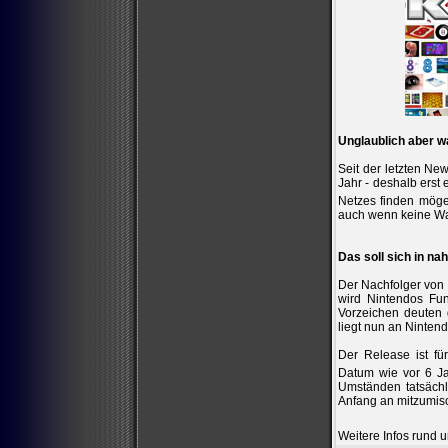
Unglaublich aber wa
Seit der letzten Ne
Jahr - deshalb erst
Netzes finden mö
auch wenn keine Wa
Das soll sich in na
Der Nachfolger von 
wird Nintendos Fu
Vorzeichen deuten d
liegt nun an Ninten
Der Release ist fü
Datum wie vor 6 
Umständen tatsächl
Anfang an mitzumisch
Weitere Infos rund 