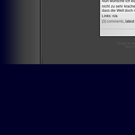
Nun wünsche ich euc
nicht zu sehr krac
dass die Welt doch 
Links
: n/a
[3] comments
, lates
Design by
D
Mario 