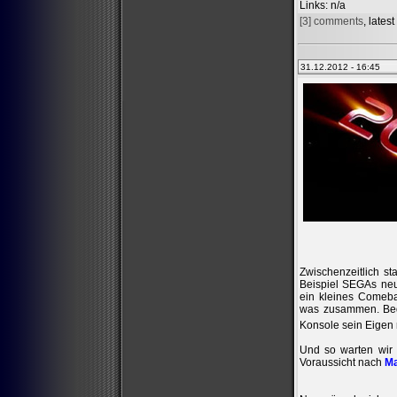
Links
: n/a
[3] comments
, lates
31.12.2012 - 16:45
Zwischenzeitlich s
Beispiel SEGAs neu
ein kleines Comebac
was zusammen. Bedi
Konsole sein Eigen
Und so warten wir 
Voraussicht nach
Ma