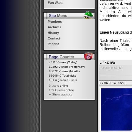
Fun Wars
gefahren wird, wir
nicht aktiver sind
Membern. Aber wi
entschieden, da wi
wollen.
Members
Archives
Einen Neuzugang dü
History
Contact
Nach einer Trialze
Imprint
Reihen begrüßen. 
mittlerweile zum re
Links
: n/a
4411 Visitors (Today)
10393 Visitors (Yesterday)
no comments
85072 Visitors (Month)
6764649 Total visits
101 registered users
07.06.2014 - 05:03
0 users
online
159 Guests
online
⇒
Show statistics