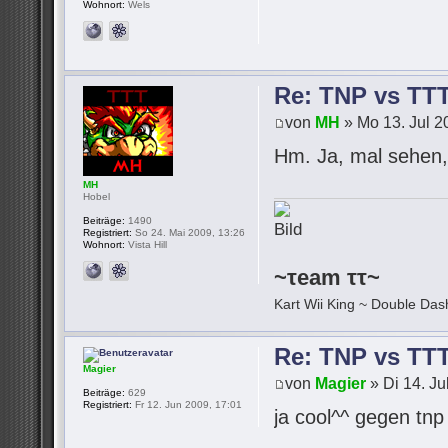
Wohnort:
Wels
Re: TNP vs TT
von
MH
» Mo 13. Jul 2
Hm. Ja, mal sehen, 
MH
Hobel
Beiträge:
1490
Registriert:
So 24. Mai 2009, 13:26
Wohnort:
Vista Hill
~τeam ττ~
Kart Wii King ~ Double Dash
Re: TNP vs TT
Magier
von
Magier
» Di 14. Ju
Beiträge:
629
Registriert:
Fr 12. Jun 2009, 17:01
ja cool^^ gegen tn