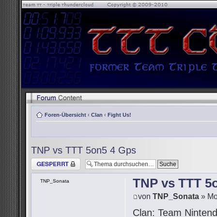
Foren-Übersicht
‹
Clan
‹
Fight Us!
TNP vs TTT 5on5 4 Gps
Thema gesperrt
TNP vs TTT 5
TNP_Sonata
von
TNP_Sonata
» Mo
Clan: Team Ninten