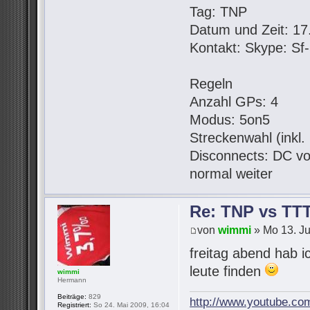
Tag: TNP
Datum und Zeit: 17.
Kontakt: Skype: S
Regeln
Anzahl GPs: 4
Modus: 5on5
Streckenwahl (inkl
Disconnects: DC vo
normal weiter
Re: TNP vs TT
von
wimmi
» Mo 13. Ju
freitag abend hab i
leute finden
wimmi
Hermann
Beiträge:
829
http://www.youtube.co
Registriert:
So 24. Mai 2009, 16:04