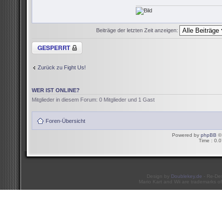
Beiträge der letzten Zeit anzeigen:
Thema gesperrt
Zurück zu Fight Us!
WER IST ONLINE?
Mitglieder in diesem Forum: 0 Mitglieder und 1 Gast
Foren-Übersicht
Powered by
phpBB
© 
Time : 0.0
Design by
Doublekey.de
- Re-De
Mario Kart and Wii are trademarks of