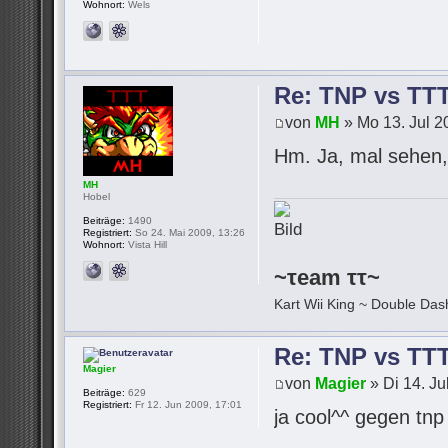
Wohnort:
Wels
Re: TNP vs TT
von
MH
» Mo 13. Jul 2
Hm. Ja, mal sehen, 
MH
Hobel
Beiträge:
1490
Registriert:
So 24. Mai 2009, 13:26
Wohnort:
Vista Hill
~τeam ττ~
Kart Wii King ~ Double Dash
Re: TNP vs TT
Magier
von
Magier
» Di 14. Ju
Beiträge:
629
Registriert:
Fr 12. Jun 2009, 17:01
ja cool^^ gegen tn