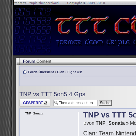
Foren-Übersicht
‹
Clan
‹
Fight Us!
TNP vs TTT 5on5 4 Gps
Thema gesperrt
TNP vs TTT 5
TNP_Sonata
von
TNP_Sonata
» Mo
Clan: Team Ninten