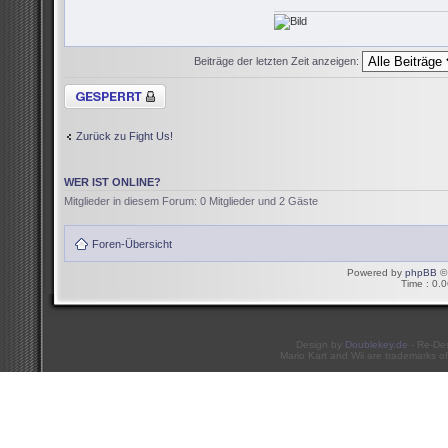
Beiträge der letzten Zeit anzeigen:
Thema gesperrt
Zurück zu Fight Us!
WER IST ONLINE?
Mitglieder in diesem Forum: 0 Mitglieder und 2 Gäste
Foren-Übersicht
Powered by
phpBB
© 
Time : 0.0
Design by
Doublekey.de
- Re-De
Mario Kart and Wii are trademarks of