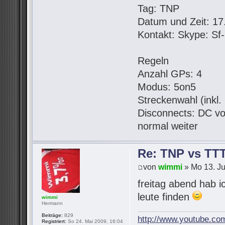
Tag: TNP
Datum und Zeit: 17.
Kontakt: Skype: S
Regeln
Anzahl GPs: 4
Modus: 5on5
Streckenwahl (inkl
Disconnects: DC vo
normal weiter
Re: TNP vs TT
von
wimmi
» Mo 13. Ju
freitag abend hab i
leute finden
wimmi
Hermann
Beiträge:
829
http://www.youtube.co
Registriert:
So 24. Mai 2009, 16:04