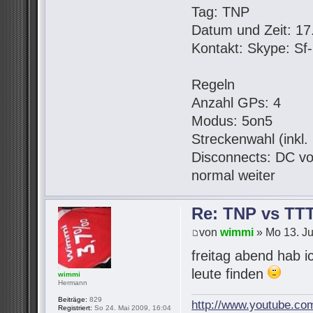
Tag: TNP
Datum und Zeit: 17.
Kontakt: Skype: S
Regeln
Anzahl GPs: 4
Modus: 5on5
Streckenwahl (inkl
Disconnects: DC vo
normal weiter
Re: TNP vs TT
von
wimmi
» Mo 13. Ju
freitag abend hab i
leute finden
wimmi
Hermann
Beiträge:
829
http://www.youtube.co
Registriert:
So 24. Mai 2009, 16:04