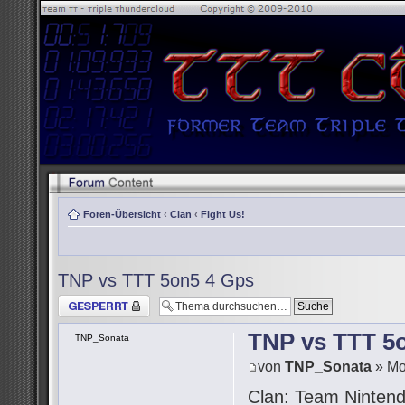
Foren-Übersicht
‹
Clan
‹
Fight Us!
TNP vs TTT 5on5 4 Gps
Thema gesperrt
TNP vs TTT 5
TNP_Sonata
von
TNP_Sonata
» Mo
Clan: Team Ninten