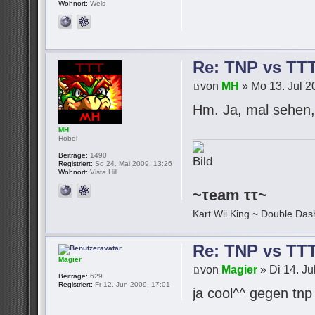
Wohnort:
Wels
Re: TNP vs TT
von
MH
» Mo 13. Jul 2
Hm. Ja, mal sehen, 
MH
Hobel
Beiträge:
1490
Registriert:
So 24. Mai 2009, 13:26
Wohnort:
Vista Hill
~τeam ττ~
Kart Wii King ~ Double Dash
Re: TNP vs TT
Magier
von
Magier
» Di 14. Ju
Beiträge:
629
Registriert:
Fr 12. Jun 2009, 17:01
ja cool^^ gegen tn