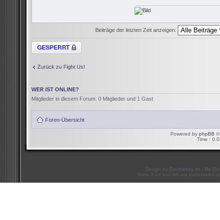
Beiträge der letzten Zeit anzeigen:
Thema gesperrt
Zurück zu Fight Us!
WER IST ONLINE?
Mitglieder in diesem Forum: 0 Mitglieder und 1 Gast
Foren-Übersicht
Powered by
phpBB
© 
Time : 0.0
Design by
Doublekey.de
- Re-De
Mario Kart and Wii are trademarks of