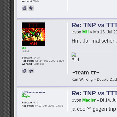
Wohnort:
Wels
Re: TNP vs TT
von
MH
» Mo 13. Jul 2
Hm. Ja, mal sehen, 
MH
Hobel
Beiträge:
1490
Registriert:
So 24. Mai 2009, 13:26
Wohnort:
Vista Hill
~τeam ττ~
Kart Wii King ~ Double Dash
Re: TNP vs TT
Magier
von
Magier
» Di 14. Ju
Beiträge:
629
Registriert:
Fr 12. Jun 2009, 17:01
ja cool^^ gegen tn