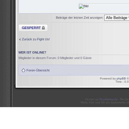
Beiträge der letzten Zeit anzeigen:
Thema gesperrt
Zurück zu Fight Us!
WER IST ONLINE?
Mitglieder in diesem Forum: 0 Mitglieder und 0 Gäste
Foren-Übersicht
Powered by
phpBB
© 
Time : 0.0
Design by
Doublekey.de
- Re-De
Mario Kart and Wii are trademarks of