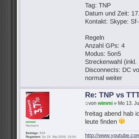
Tag: TNP
Datum und Zeit: 17.
Kontakt: Skype: S
Regeln
Anzahl GPs: 4
Modus: 5on5
Streckenwahl (inkl
Disconnects: DC vo
normal weiter
Re: TNP vs TT
von
wimmi
» Mo 13. Ju
freitag abend hab i
leute finden
wimmi
Hermann
Beiträge:
829
http://www.youtube.co
Registriert:
So 24. Mai 2009, 16:04