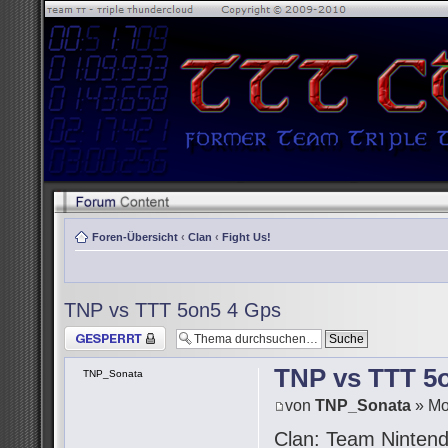
Foren-Übersicht
‹
Clan
‹
Fight Us!
TNP vs TTT 5on5 4 Gps
Thema gesperrt
TNP vs TTT 5
TNP_Sonata
von
TNP_Sonata
» Mo
Clan: Team Ninten