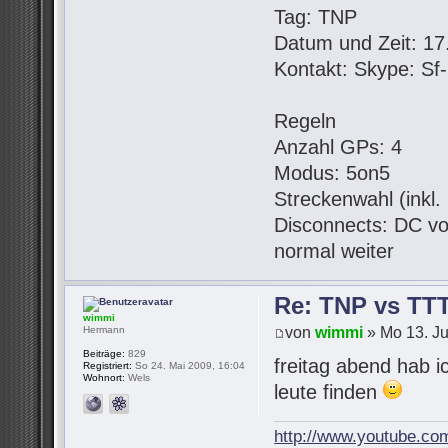
Tag: TNP
Datum und Zeit: 17.
Kontakt: Skype: S
Regeln
Anzahl GPs: 4
Modus: 5on5
Streckenwahl (inkl
Disconnects: DC vo
normal weiter
Re: TNP vs TT
wimmi
von
wimmi
» Mo 13. Ju
Hermann
Beiträge:
829
freitag abend hab i
Registriert:
So 24. Mai 2009, 16:04
Wohnort:
Wels
leute finden
http://www.youtube.co