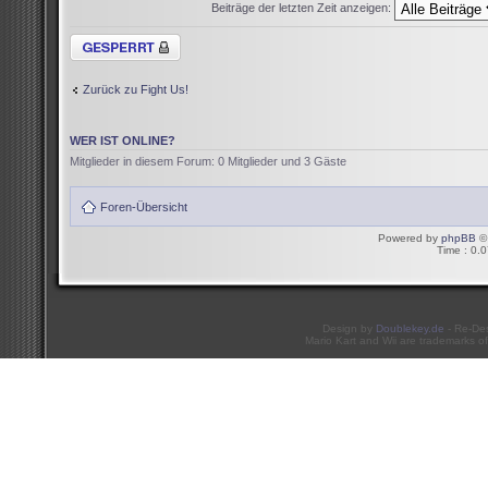
Beiträge der letzten Zeit anzeigen:
Thema gesperrt
Zurück zu Fight Us!
WER IST ONLINE?
Mitglieder in diesem Forum: 0 Mitglieder und 3 Gäste
Foren-Übersicht
Powered by
phpBB
© 
Time : 0.0
Design by
Doublekey.de
- Re-De
Mario Kart and Wii are trademarks of