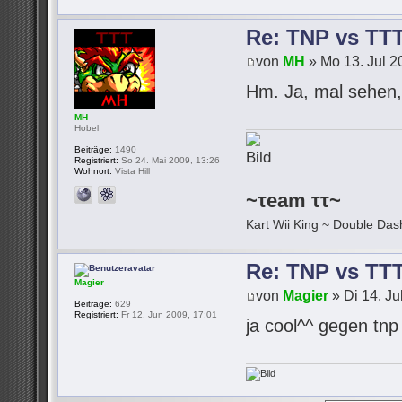
Re: TNP vs TT
von
MH
» Mo 13. Jul 2
Hm. Ja, mal sehen, 
MH
Hobel
Beiträge:
1490
Registriert:
So 24. Mai 2009, 13:26
Wohnort:
Vista Hill
~τeam ττ~
Kart Wii King ~ Double Dash
Re: TNP vs TT
Magier
von
Magier
» Di 14. Ju
Beiträge:
629
Registriert:
Fr 12. Jun 2009, 17:01
ja cool^^ gegen tn