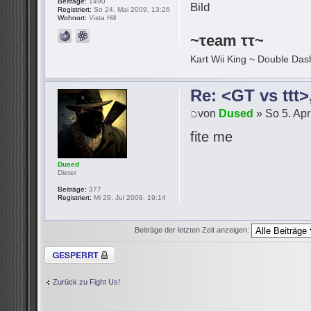
Beiträge:
1490
Registriert:
So 24. Mai 2009, 13:26
Wohnort:
Vista Hill
~τeam ττ~
Kart Wii King ~ Double Dash
Re: <GT vs ttt
von
Dused
» So 5. Apr
fite me
Dused
Dieter
Beiträge:
377
Registriert:
Mi 29. Jul 2009, 19:14
Beiträge der letzten Zeit anzeigen:
Thema gesperrt
Zurück zu Fight Us!