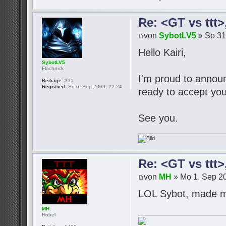
Re: <GT vs ttt
von
SybotLV5
» So 31
Hello Kairi,
SybotLV5
Flachnick
I'm proud to announc
Beiträge:
331
Registriert:
So 6. Sep 2009, 22:24
ready to accept you
See you.
Re: <GT vs ttt
von
MH
» Mo 1. Sep 20
LOL Sybot, made m
MH
Hobel