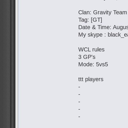
Clan: Gravity Team
Tag: [GT]
Date & Time: Augus
My skype : black_e
WCL rules
3 GP's
Mode: 5vs5
ttt players
-
-
-
-
-