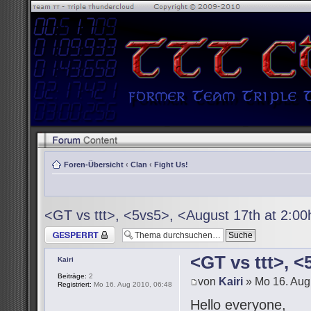
Foren-Übersicht
‹
Clan
‹
Fight Us!
<GT vs ttt>, <5vs5>, <August 17th at 2:0
Thema gesperrt
<GT vs ttt>, 
Kairi
Beiträge:
2
von
Kairi
» Mo 16. Aug
Registriert:
Mo 16. Aug 2010, 06:48
Hello everyone,