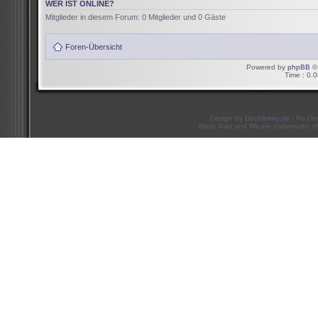
WER IST ONLINE?
Mitglieder in diesem Forum: 0 Mitglieder und 0 Gäste
Foren-Übersicht
Powered by
phpBB
© 
Time : 0.0
Design by
Doublekey.de
- Re-De
Mario Kart and Wii are trademarks of