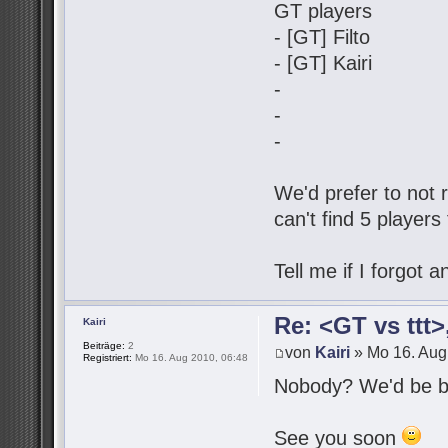
GT players
- [GT] Filto
- [GT] Kairi
-
-
-
We'd prefer to not r
can't find 5 players
Tell me if I forgot
Re: <GT vs ttt
Kairi
Beiträge:
2
von
Kairi
» Mo 16. Aug
Registriert:
Mo 16. Aug 2010, 06:48
Nobody? We'd be be
See you soon