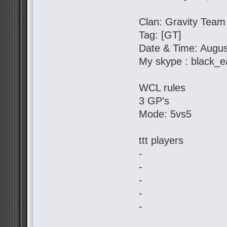
Clan: Gravity Team
Tag: [GT]
Date & Time: Augus
My skype : black_e
WCL rules
3 GP's
Mode: 5vs5
ttt players
-
-
-
-
-