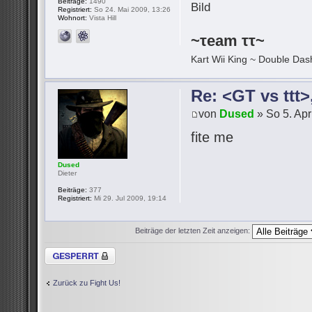
Beiträge:
1490
Registriert:
So 24. Mai 2009, 13:26
Wohnort:
Vista Hill
~τeam ττ~
Kart Wii King ~ Double Dash
Re: <GT vs ttt
von
Dused
» So 5. Apr
fite me
Dused
Dieter
Beiträge:
377
Registriert:
Mi 29. Jul 2009, 19:14
Beiträge der letzten Zeit anzeigen:
Thema gesperrt
Zurück zu Fight Us!