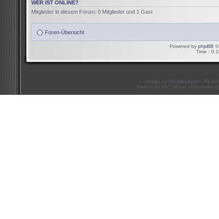
WER IST ONLINE?
Mitglieder in diesem Forum: 0 Mitglieder und 1 Gast
Foren-Übersicht
Powered by
phpBB
© 
Time : 0.1
Design by
Doublekey.de
- Re-De
Mario Kart and Wii are trademarks of