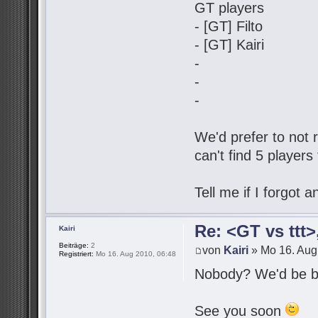
GT players
- [GT] Filto
- [GT] Kairi
-
-
-
We'd prefer to not r
can't find 5 players
Tell me if I forgot
Re: <GT vs ttt
Kairi
Beiträge:
2
von
Kairi
» Mo 16. Aug
Registriert:
Mo 16. Aug 2010, 06:48
Nobody? We'd be be
See you soon