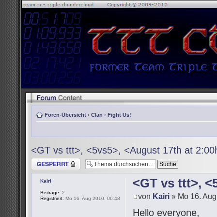
Foren-Übersicht
‹
Clan
‹
Fight Us!
<GT vs ttt>, <5vs5>, <August 17th at 2:0
Thema gesperrt
<GT vs ttt>, 
Kairi
Beiträge:
2
von
Kairi
» Mo 16. Aug
Registriert:
Mo 16. Aug 2010, 06:48
Hello everyone,