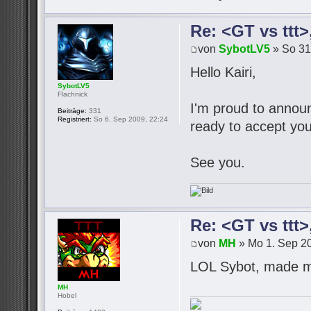
Re: <GT vs ttt
von
SybotLV5
» So 31
Hello Kairi,
SybotLV5
Flachnick
I'm proud to announc
Beiträge:
331
Registriert:
So 6. Sep 2009, 22:24
ready to accept you
See you.
Re: <GT vs ttt
von
MH
» Mo 1. Sep 20
LOL Sybot, made m
MH
Hobel