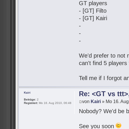
GT players
- [GT] Filto
- [GT] Kairi
-
-
-
We'd prefer to not r
can't find 5 players
Tell me if I forgot
Re: <GT vs ttt
Kairi
Beiträge:
2
von
Kairi
» Mo 16. Aug
Registriert:
Mo 16. Aug 2010, 06:48
Nobody? We'd be be
See you soon