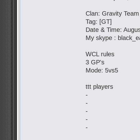
Clan: Gravity Team
Tag: [GT]
Date & Time: Augus
My skype : black_e
WCL rules
3 GP's
Mode: 5vs5
ttt players
-
-
-
-
-