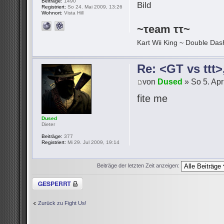
Beiträge:
1490
Registriert:
So 24. Mai 2009, 13:26
Wohnort:
Vista Hill
~τeam ττ~
Kart Wii King ~ Double Dash
Re: <GT vs ttt
von
Dused
» So 5. Apr
fite me
Dused
Dieter
Beiträge:
377
Registriert:
Mi 29. Jul 2009, 19:14
Beiträge der letzten Zeit anzeigen:
Thema gesperrt
Zurück zu Fight Us!