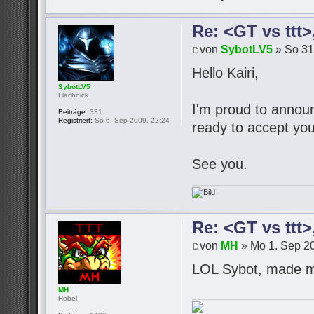
Re: <GT vs ttt
von
SybotLV5
» So 31
Hello Kairi,
SybotLV5
Flachnick
I'm proud to announc
Beiträge:
331
Registriert:
So 6. Sep 2009, 22:24
ready to accept you
See you.
Re: <GT vs ttt
von
MH
» Mo 1. Sep 20
LOL Sybot, made m
MH
Hobel