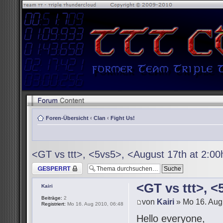
Foren-Übersicht
‹
Clan
‹
Fight Us!
<GT vs ttt>, <5vs5>, <August 17th at 2:0
Thema gesperrt
<GT vs ttt>, 
Kairi
Beiträge:
2
von
Kairi
» Mo 16. Aug
Registriert:
Mo 16. Aug 2010, 06:48
Hello everyone,