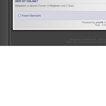
WER IST ONLINE?
Mitglieder in diesem Forum: 0 Mitglieder und 1 Gast
Foren-Übersicht
Powered by
phpBB
© 
Time : 0.0
Design by
Doublekey.de
- Re-De
Mario Kart and Wii are trademarks of