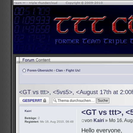
Foren-Übersicht
‹
Clan
‹
Fight Us!
<GT vs ttt>, <5vs5>, <August 17th at 2:0
Thema gesperrt
<GT vs ttt>, 
Kairi
Beiträge:
2
von
Kairi
» Mo 16. Aug
Registriert:
Mo 16. Aug 2010, 06:48
Hello everyone,