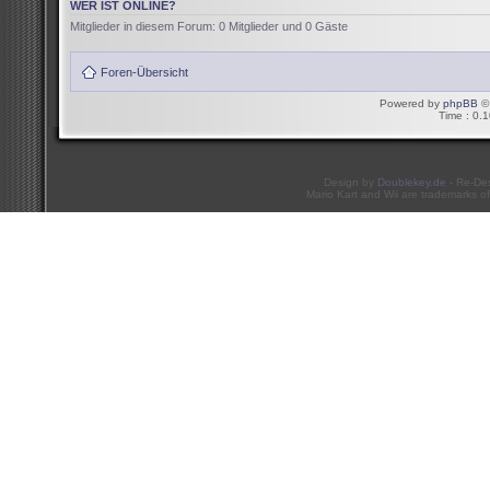
WER IST ONLINE?
Mitglieder in diesem Forum: 0 Mitglieder und 0 Gäste
Foren-Übersicht
Powered by
phpBB
© 
Time : 0.1
Design by
Doublekey.de
- Re-De
Mario Kart and Wii are trademarks of