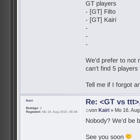
GT players
- [GT] Filto
- [GT] Kairi
-
-
-
We'd prefer to not r
can't find 5 players
Tell me if I forgot
Re: <GT vs ttt
Kairi
Beiträge:
2
von
Kairi
» Mo 16. Aug
Registriert:
Mo 16. Aug 2010, 06:48
Nobody? We'd be be
See you soon