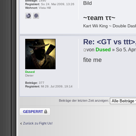
Beiträge:
1490
Registriert:
So 24. Mai 2009, 13:26
Wohnort:
Vista Hill
~τeam ττ~
Kart Wii King ~ Double Dash
Re: <GT vs ttt
von
Dused
» So 5. Apr
fite me
Dused
Dieter
Beiträge:
377
Registriert:
Mi 29. Jul 2009, 19:14
Beiträge der letzten Zeit anzeigen:
Thema gesperrt
Zurück zu Fight Us!