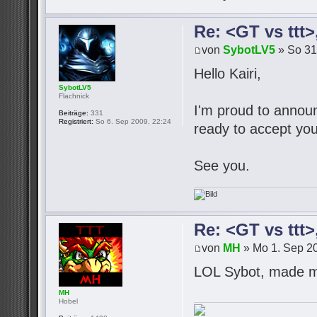
Re: <GT vs ttt
von
SybotLV5
» So 31
Hello Kairi,
SybotLV5
Flachnick
I'm proud to announc
Beiträge:
331
Registriert:
So 6. Sep 2009, 22:24
ready to accept you
See you.
Re: <GT vs ttt
von
MH
» Mo 1. Sep 20
LOL Sybot, made m
MH
Hobel