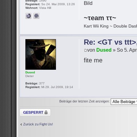
Beiträge:
1490
Registriert:
So 24. Mai 2009, 13:26
Wohnort:
Vista Hill
~τeam ττ~
Kart Wii King ~ Double Dash
Re: <GT vs ttt
von
Dused
» So 5. Apr
fite me
Dused
Dieter
Beiträge:
377
Registriert:
Mi 29. Jul 2009, 19:14
Beiträge der letzten Zeit anzeigen:
Thema gesperrt
Zurück zu Fight Us!