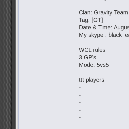
Clan: Gravity Team
Tag: [GT]
Date & Time: Augus
My skype : black_e
WCL rules
3 GP's
Mode: 5vs5
ttt players
-
-
-
-
-