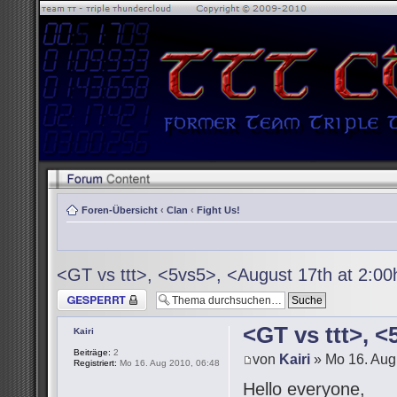
Foren-Übersicht
‹
Clan
‹
Fight Us!
<GT vs ttt>, <5vs5>, <August 17th at 2:0
Thema gesperrt
<GT vs ttt>, 
Kairi
Beiträge:
2
von
Kairi
» Mo 16. Aug
Registriert:
Mo 16. Aug 2010, 06:48
Hello everyone,