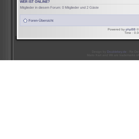
WER IST ONLINE?
Mitglieder in diesem Forum: 0 Mitglieder und 2 Gäste
Foren-Übersicht
Powered by
phpBB
© 
Time : 0.0
Design by
Doublekey.de
- Re-De
Mario Kart and Wii are trademarks of