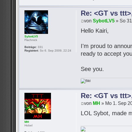
Re: <GT vs ttt
von
SybotLV5
» So 31
Hello Kairi,
SybotLV5
Flachnick
I'm proud to announc
Beiträge:
331
Registriert:
So 6. Sep 2009, 22:24
ready to accept you
See you.
Re: <GT vs ttt
von
MH
» Mo 1. Sep 20
LOL Sybot, made m
MH
Hobel