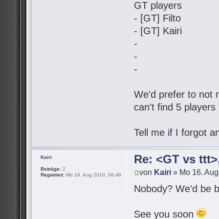
GT players
- [GT] Filto
- [GT] Kairi
-
-
-
We'd prefer to not r
can't find 5 players
Tell me if I forgot
Re: <GT vs ttt
Kairi
Beiträge:
2
von
Kairi
» Mo 16. Aug
Registriert:
Mo 16. Aug 2010, 06:48
Nobody? We'd be be
See you soon