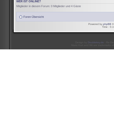
WER IST ONLINE?
Mitglieder in diesem Forum: 0 Mitglieder und 4 Gäste
Foren-Übersicht
Powered by
phpBB
© 
Time : 0.1
Design by
Doublekey.de
- Re-De
Mario Kart and Wii are trademarks of