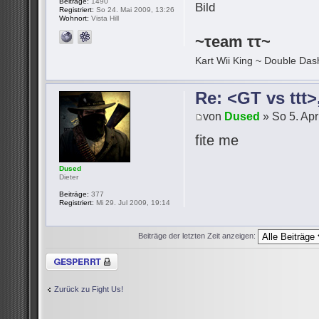
Beiträge:
1490
Registriert:
So 24. Mai 2009, 13:26
Wohnort:
Vista Hill
~τeam ττ~
Kart Wii King ~ Double Dash
Re: <GT vs ttt
von
Dused
» So 5. Apr
fite me
Dused
Dieter
Beiträge:
377
Registriert:
Mi 29. Jul 2009, 19:14
Beiträge der letzten Zeit anzeigen:
Thema gesperrt
Zurück zu Fight Us!