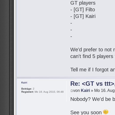
GT players
- [GT] Filto
- [GT] Kairi
-
-
-
We'd prefer to not r
can't find 5 players
Tell me if I forgot
Re: <GT vs ttt
Kairi
Beiträge:
2
von
Kairi
» Mo 16. Aug
Registriert:
Mo 16. Aug 2010, 06:48
Nobody? We'd be be
See you soon