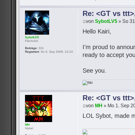
Re: <GT vs ttt
von
SybotLV5
» So 31
Hello Kairi,
SybotLV5
Flachnick
I'm proud to announc
Beiträge:
331
Registriert:
So 6. Sep 2009, 22:24
ready to accept you
See you.
Re: <GT vs ttt
von
MH
» Mo 1. Sep 20
LOL Sybot, made m
MH
Hobel