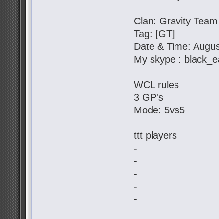
Clan: Gravity Team
Tag: [GT]
Date & Time: Augus
My skype : black_e
WCL rules
3 GP's
Mode: 5vs5
ttt players
-
-
-
-
-