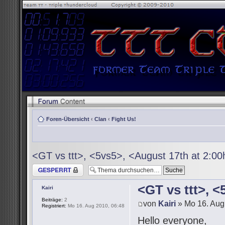
Foren-Übersicht
‹
Clan
‹
Fight Us!
<GT vs ttt>, <5vs5>, <August 17th at 2:0
Thema gesperrt
<GT vs ttt>, 
Kairi
Beiträge:
2
von
Kairi
» Mo 16. Aug
Registriert:
Mo 16. Aug 2010, 06:48
Hello everyone,