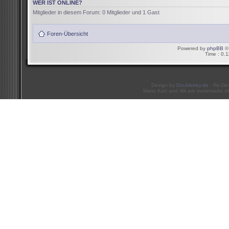
WER IST ONLINE?
Mitglieder in diesem Forum: 0 Mitglieder und 1 Gast
Foren-Übersicht
Powered by
phpBB
© 
Time : 0.1
Design by
Doublekey.de
- Re-De
Mario Kart and Wii are trademarks of