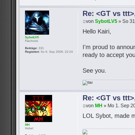
Re: <GT vs ttt
von
SybotLV5
» So 31
Hello Kairi,
SybotLV5
Flachnick
I'm proud to announc
Beiträge:
331
Registriert:
So 6. Sep 2009, 22:24
ready to accept you
See you.
Re: <GT vs ttt
von
MH
» Mo 1. Sep 20
LOL Sybot, made m
MH
Hobel