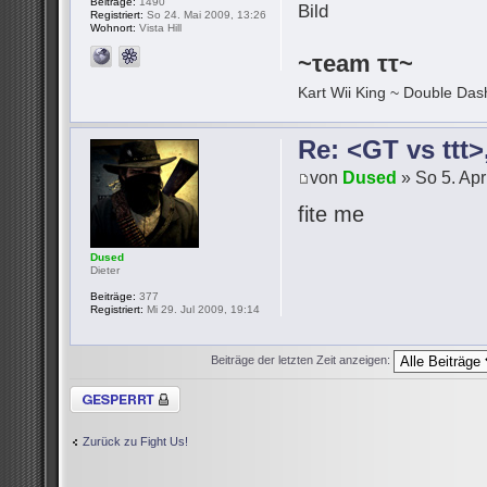
Beiträge:
1490
Registriert:
So 24. Mai 2009, 13:26
Wohnort:
Vista Hill
~τeam ττ~
Kart Wii King ~ Double Dash
Re: <GT vs ttt
von
Dused
» So 5. Apr
fite me
Dused
Dieter
Beiträge:
377
Registriert:
Mi 29. Jul 2009, 19:14
Beiträge der letzten Zeit anzeigen:
Thema gesperrt
Zurück zu Fight Us!