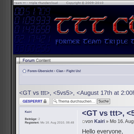
Foren-Übersicht
‹
Clan
‹
Fight Us!
<GT vs ttt>, <5vs5>, <August 17th at 2:0
Thema gesperrt
<GT vs ttt>, 
Kairi
Beiträge:
2
von
Kairi
» Mo 16. Aug
Registriert:
Mo 16. Aug 2010, 06:48
Hello everyone,