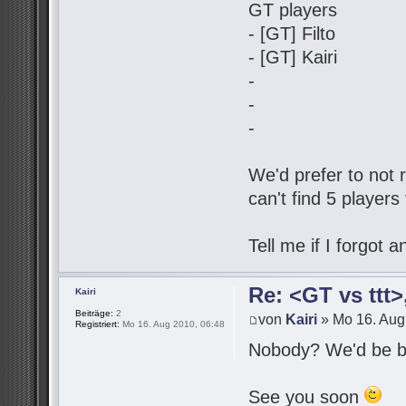
GT players
- [GT] Filto
- [GT] Kairi
-
-
-
We'd prefer to not r
can't find 5 players
Tell me if I forgot
Re: <GT vs ttt
Kairi
Beiträge:
2
von
Kairi
» Mo 16. Aug
Registriert:
Mo 16. Aug 2010, 06:48
Nobody? We'd be be
See you soon