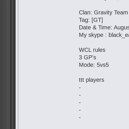
Clan: Gravity Team
Tag: [GT]
Date & Time: Augus
My skype : black_e
WCL rules
3 GP's
Mode: 5vs5
ttt players
-
-
-
-
-