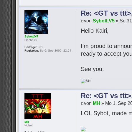
Re: <GT vs ttt
von
SybotLV5
» So 31
Hello Kairi,
SybotLV5
Flachnick
I'm proud to announc
Beiträge:
331
Registriert:
So 6. Sep 2009, 22:24
ready to accept you
See you.
Re: <GT vs ttt
von
MH
» Mo 1. Sep 20
LOL Sybot, made m
MH
Hobel