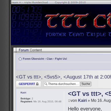
Foren-Übersicht
‹
Clan
‹
Fight Us!
<GT vs ttt>, <5vs5>, <August 17th at 2:0
Thema gesperrt
<GT vs ttt>, 
Kairi
Beiträge:
2
von
Kairi
» Mo 16. Aug
Registriert:
Mo 16. Aug 2010, 06:48
Hello everyone,