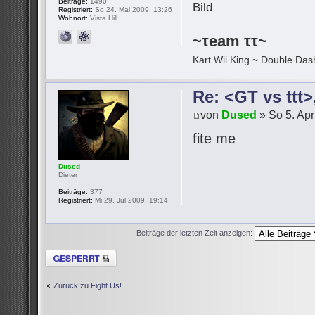
Beiträge:
1490
Registriert:
So 24. Mai 2009, 13:26
Wohnort:
Vista Hill
~τeam ττ~
Kart Wii King ~ Double Dash
Re: <GT vs ttt
von
Dused
» So 5. Apr
fite me
Dused
Dieter
Beiträge:
377
Registriert:
Mi 29. Jul 2009, 19:14
Beiträge der letzten Zeit anzeigen:
Thema gesperrt
Zurück zu Fight Us!