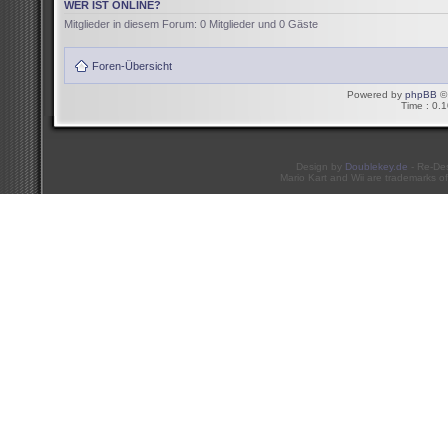
WER IST ONLINE?
Mitglieder in diesem Forum: 0 Mitglieder und 0 Gäste
Foren-Übersicht
Powered by
phpBB
© 
Time : 0.1
Design by
Doublekey.de
- Re-De
Mario Kart and Wii are trademarks of