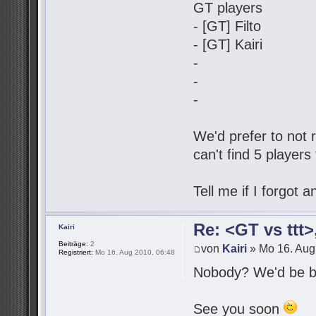
GT players
- [GT] Filto
- [GT] Kairi
-
-
-
We'd prefer to not r
can't find 5 players
Tell me if I forgot
Re: <GT vs ttt
Kairi
Beiträge:
2
von
Kairi
» Mo 16. Aug
Registriert:
Mo 16. Aug 2010, 06:48
Nobody? We'd be be
See you soon