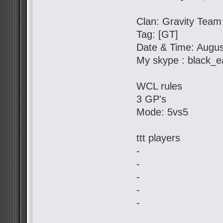
Clan: Gravity Team
Tag: [GT]
Date & Time: Augus
My skype : black_e
WCL rules
3 GP's
Mode: 5vs5
ttt players
-
-
-
-
-