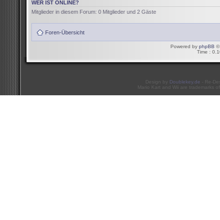
WER IST ONLINE?
Mitglieder in diesem Forum: 0 Mitglieder und 2 Gäste
Foren-Übersicht
Powered by
phpBB
© 
Time : 0.1
Design by
Doublekey.de
- Re-De
Mario Kart and Wii are trademarks of