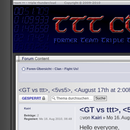
Foren-Übersicht
‹
Clan
‹
Fight Us!
<GT vs ttt>, <5vs5>, <August 17th at 2:0
Thema gesperrt
<GT vs ttt>, 
Kairi
Beiträge:
2
von
Kairi
» Mo 16. Aug
Registriert:
Mo 16. Aug 2010, 06:48
Hello everyone,