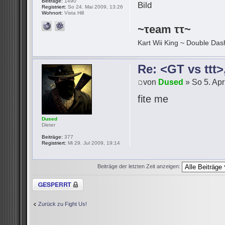
Beiträge:
1490
Registriert:
So 24. Mai 2009, 13:26
Wohnort:
Vista Hill
~τeam ττ~
Kart Wii King ~ Double Dash
Re: <GT vs ttt
von
Dused
» So 5. Apr
fite me
Dused
Dieter
Beiträge:
377
Registriert:
Mi 29. Jul 2009, 19:14
Beiträge der letzten Zeit anzeigen:
Thema gesperrt
Zurück zu Fight Us!