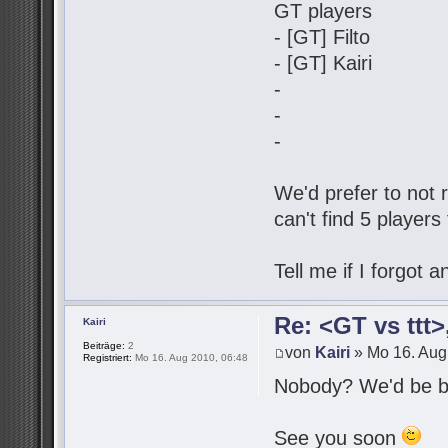
GT players
- [GT] Filto
- [GT] Kairi
-
-
-
We'd prefer to not r
can't find 5 players
Tell me if I forgot
Re: <GT vs ttt
Kairi
Beiträge:
2
von
Kairi
» Mo 16. Aug
Registriert:
Mo 16. Aug 2010, 06:48
Nobody? We'd be be
See you soon