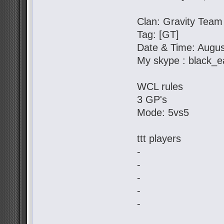
Clan: Gravity Team
Tag: [GT]
Date & Time: Augus
My skype : black_e
WCL rules
3 GP's
Mode: 5vs5
ttt players
-
-
-
-
-