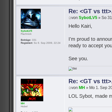
Re: <GT vs ttt
von
SybotLV5
» So 31
Hello Kairi,
SybotLV5
Flachnick
I'm proud to announc
Beiträge:
331
Registriert:
So 6. Sep 2009, 22:24
ready to accept you
See you.
Re: <GT vs ttt
von
MH
» Mo 1. Sep 20
LOL Sybot, made m
MH
Hobel