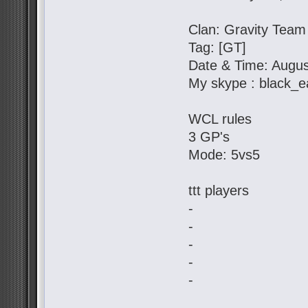
Clan: Gravity Team
Tag: [GT]
Date & Time: Augus
My skype : black_e
WCL rules
3 GP's
Mode: 5vs5
ttt players
-
-
-
-
-