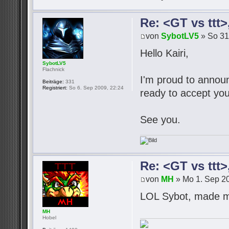
Re: <GT vs ttt
von
SybotLV5
» So 31
Hello Kairi,
SybotLV5
Flachnick
I'm proud to announc
Beiträge:
331
Registriert:
So 6. Sep 2009, 22:24
ready to accept you
See you.
Re: <GT vs ttt
von
MH
» Mo 1. Sep 20
LOL Sybot, made m
MH
Hobel