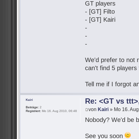
GT players
- [GT] Filto
- [GT] Kairi
-
-
-
We'd prefer to not r
can't find 5 players
Tell me if I forgot
Re: <GT vs ttt
Kairi
Beiträge:
2
von
Kairi
» Mo 16. Aug
Registriert:
Mo 16. Aug 2010, 06:48
Nobody? We'd be be
See you soon