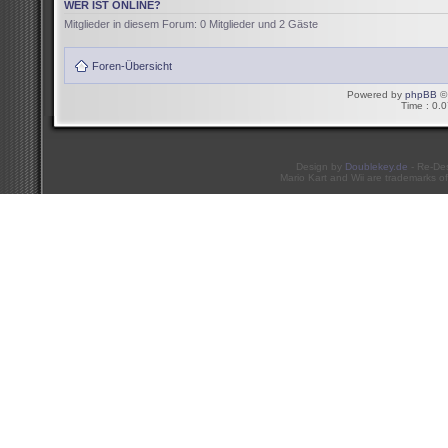
WER IST ONLINE?
Mitglieder in diesem Forum: 0 Mitglieder und 2 Gäste
Foren-Übersicht
Powered by
phpBB
© 
Time : 0.0
Design by
Doublekey.de
- Re-De
Mario Kart and Wii are trademarks of