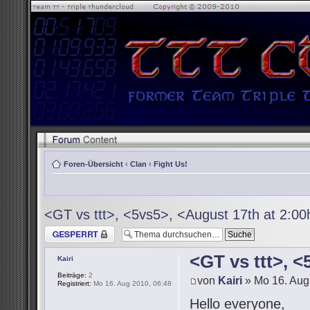
Foren-Übersicht
‹
Clan
‹
Fight Us!
<GT vs ttt>, <5vs5>, <August 17th at 2:0
Thema gesperrt
<GT vs ttt>, 
Kairi
Beiträge:
2
von
Kairi
» Mo 16. Aug
Registriert:
Mo 16. Aug 2010, 06:48
Hello everyone,