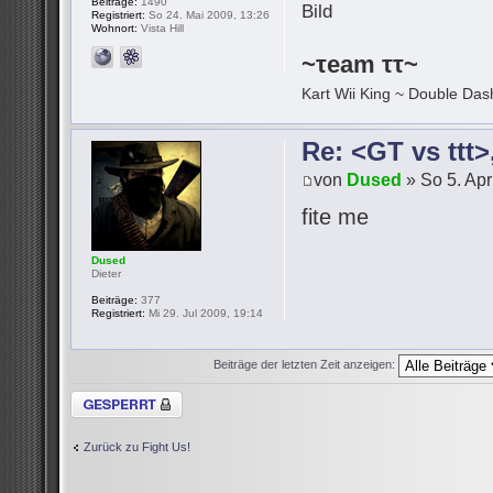
Beiträge:
1490
Registriert:
So 24. Mai 2009, 13:26
Wohnort:
Vista Hill
~τeam ττ~
Kart Wii King ~ Double Dash
Re: <GT vs ttt
von
Dused
» So 5. Apr
fite me
Dused
Dieter
Beiträge:
377
Registriert:
Mi 29. Jul 2009, 19:14
Beiträge der letzten Zeit anzeigen:
Thema gesperrt
Zurück zu Fight Us!