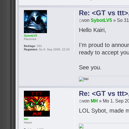
Re: <GT vs ttt
von
SybotLV5
» So 31
Hello Kairi,
SybotLV5
Flachnick
I'm proud to announc
Beiträge:
331
Registriert:
So 6. Sep 2009, 22:24
ready to accept you
See you.
Re: <GT vs ttt
von
MH
» Mo 1. Sep 20
LOL Sybot, made m
MH
Hobel