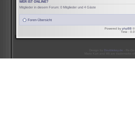
WER IST ONLINE?
Mitglieder in diesem Forum: 0 Mitglieder und 4 Gäste
Foren-Übersicht
Powered by
phpBB
© 
Time : 0.0
Design by
Doublekey.de
- Re-De
Mario Kart and Wii are trademarks of