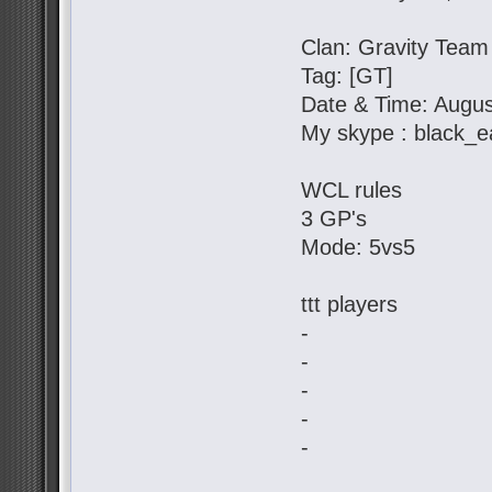
Clan: Gravity Team
Tag: [GT]
Date & Time: Augus
My skype : black_e
WCL rules
3 GP's
Mode: 5vs5
ttt players
-
-
-
-
-