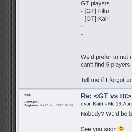
GT players
- [GT] Filto
- [GT] Kairi
-
-
-
We'd prefer to not r
can't find 5 players
Tell me if I forgot
Re: <GT vs ttt
Kairi
Beiträge:
2
von
Kairi
» Mo 16. Aug
Registriert:
Mo 16. Aug 2010, 06:48
Nobody? We'd be be
See you soon