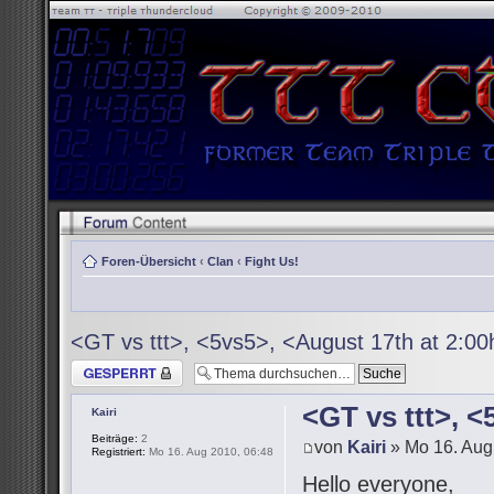
Foren-Übersicht
‹
Clan
‹
Fight Us!
<GT vs ttt>, <5vs5>, <August 17th at 2:0
Thema gesperrt
<GT vs ttt>, 
Kairi
Beiträge:
2
von
Kairi
» Mo 16. Aug
Registriert:
Mo 16. Aug 2010, 06:48
Hello everyone,