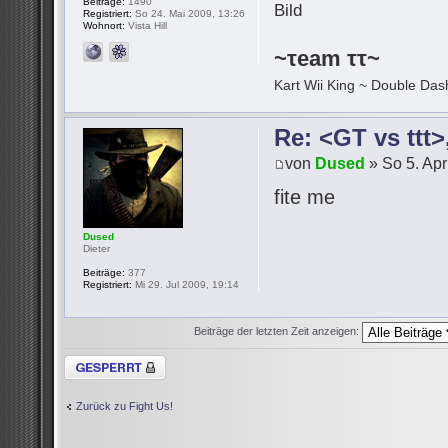
Beiträge:
1490
Registriert:
So 24. Mai 2009, 13:26
Wohnort:
Vista Hill
~τeam ττ~
Kart Wii King ~ Double Dash
Re: <GT vs ttt
von
Dused
» So 5. Apr
fite me
Dused
Dieter
Beiträge:
377
Registriert:
Mi 29. Jul 2009, 19:14
Beiträge der letzten Zeit anzeigen:
Thema gesperrt
Zurück zu Fight Us!