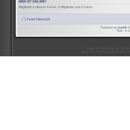
WER IST ONLINE?
Mitglieder in diesem Forum: 0 Mitglieder und 0 Gäste
Foren-Übersicht
Powered by
phpBB
© 
Time : 0.1
Design by
Doublekey.de
- Re-De
Mario Kart and Wii are trademarks of