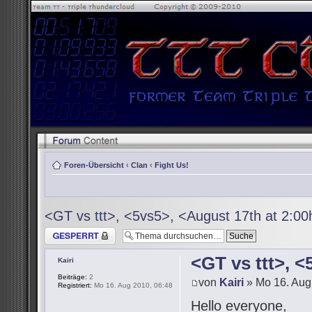
Foren-Übersicht
‹
Clan
‹
Fight Us!
<GT vs ttt>, <5vs5>, <August 17th at 2:0
Thema gesperrt
<GT vs ttt>, 
Kairi
Beiträge:
2
von
Kairi
» Mo 16. Aug
Registriert:
Mo 16. Aug 2010, 06:48
Hello everyone,