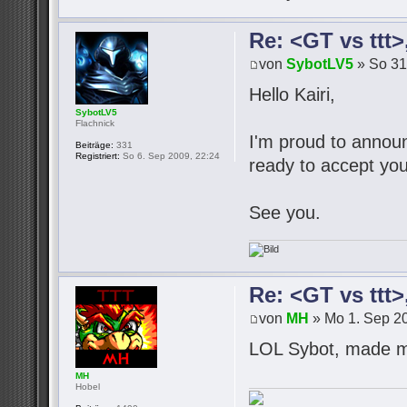
Re: <GT vs ttt
von
SybotLV5
» So 31
Hello Kairi,
SybotLV5
Flachnick
I'm proud to announc
Beiträge:
331
Registriert:
So 6. Sep 2009, 22:24
ready to accept you
See you.
Re: <GT vs ttt
von
MH
» Mo 1. Sep 20
LOL Sybot, made m
MH
Hobel