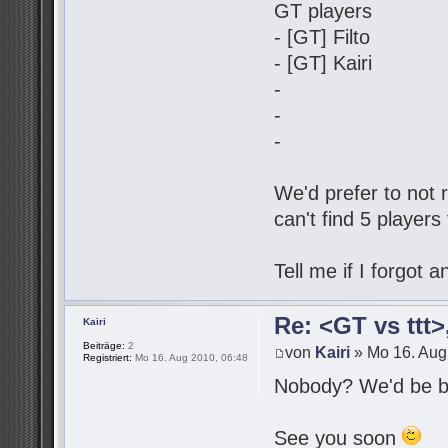
GT players
- [GT] Filto
- [GT] Kairi
-
-
-
We'd prefer to not r
can't find 5 players
Tell me if I forgot
Re: <GT vs ttt
Kairi
Beiträge:
2
von
Kairi
» Mo 16. Aug
Registriert:
Mo 16. Aug 2010, 06:48
Nobody? We'd be be
See you soon