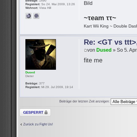
Beiträge:
1490
Registriert:
So 24. Mai 2009, 13:26
Wohnort:
Vista Hill
~τeam ττ~
Kart Wii King ~ Double Dash
Re: <GT vs ttt
von
Dused
» So 5. Apr
fite me
Dused
Dieter
Beiträge:
377
Registriert:
Mi 29. Jul 2009, 19:14
Beiträge der letzten Zeit anzeigen:
Thema gesperrt
Zurück zu Fight Us!