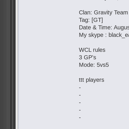
Clan: Gravity Team
Tag: [GT]
Date & Time: Augus
My skype : black_e
WCL rules
3 GP's
Mode: 5vs5
ttt players
-
-
-
-
-