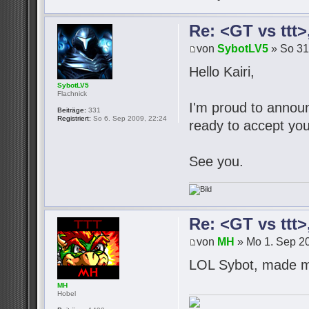
Re: <GT vs ttt
von
SybotLV5
» So 31
Hello Kairi,
SybotLV5
Flachnick
I'm proud to announc
Beiträge:
331
Registriert:
So 6. Sep 2009, 22:24
ready to accept you
See you.
Re: <GT vs ttt
von
MH
» Mo 1. Sep 20
LOL Sybot, made m
MH
Hobel