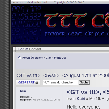
Foren-Übersicht
‹
Clan
‹
Fight Us!
<GT vs ttt>, <5vs5>, <August 17th at 2:0
Thema gesperrt
<GT vs ttt>, 
Kairi
Beiträge:
2
von
Kairi
» Mo 16. Aug
Registriert:
Mo 16. Aug 2010, 06:48
Hello everyone,