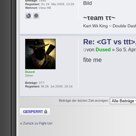
Beiträge:
1490
Registriert:
So 24. Mai 2009, 13:26
Wohnort:
Vista Hill
~τeam ττ~
Kart Wii King ~ Double Dash
Re: <GT vs ttt
von
Dused
» So 5. Apr
fite me
Dused
Dieter
Beiträge:
377
Registriert:
Mi 29. Jul 2009, 19:14
Beiträge der letzten Zeit anzeigen:
Thema gesperrt
Zurück zu Fight Us!