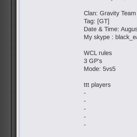
Clan: Gravity Team
Tag: [GT]
Date & Time: Augus
My skype : black_e
WCL rules
3 GP's
Mode: 5vs5
ttt players
-
-
-
-
-