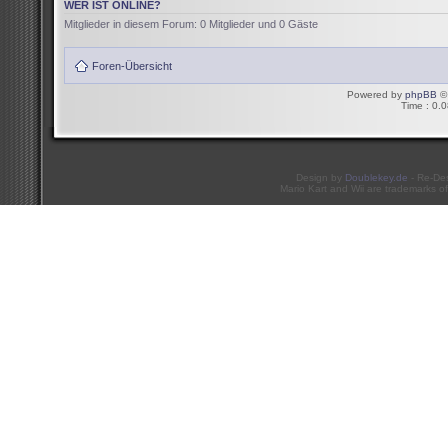
WER IST ONLINE?
Mitglieder in diesem Forum: 0 Mitglieder und 0 Gäste
Foren-Übersicht
Powered by
phpBB
© 
Time : 0.0
Design by
Doublekey.de
- Re-De
Mario Kart and Wii are trademarks of