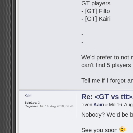
GT players
- [GT] Filto
- [GT] Kairi
-
-
-
We'd prefer to not r
can't find 5 players
Tell me if I forgot
Re: <GT vs ttt
Kairi
Beiträge:
2
von
Kairi
» Mo 16. Aug
Registriert:
Mo 16. Aug 2010, 06:48
Nobody? We'd be be
See you soon