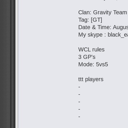
Clan: Gravity Team
Tag: [GT]
Date & Time: Augus
My skype : black_e
WCL rules
3 GP's
Mode: 5vs5
ttt players
-
-
-
-
-