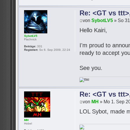
Re: <GT vs ttt
von
SybotLV5
» So 31
Hello Kairi,
SybotLV5
Flachnick
I'm proud to announc
Beiträge:
331
Registriert:
So 6. Sep 2009, 22:24
ready to accept you
See you.
Re: <GT vs ttt
von
MH
» Mo 1. Sep 20
LOL Sybot, made m
MH
Hobel