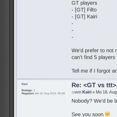
GT players
- [GT] Filto
- [GT] Kairi
-
-
-
We'd prefer to not r
can't find 5 players
Tell me if I forgot
Re: <GT vs ttt
Kairi
Beiträge:
2
von
Kairi
» Mo 16. Aug
Registriert:
Mo 16. Aug 2010, 06:48
Nobody? We'd be be
See you soon