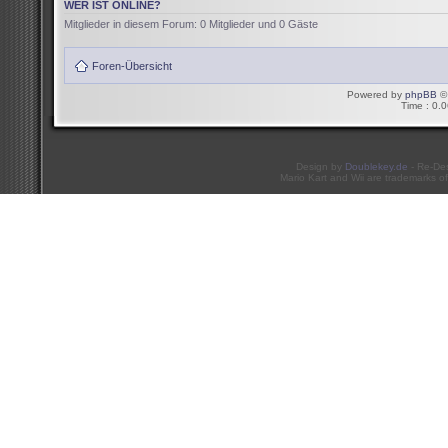
WER IST ONLINE?
Mitglieder in diesem Forum: 0 Mitglieder und 0 Gäste
Foren-Übersicht
Powered by
phpBB
© 
Time : 0.0
Design by
Doublekey.de
- Re-De
Mario Kart and Wii are trademarks of