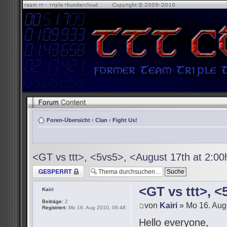
Foren-Übersicht
‹
Clan
‹
Fight Us!
<GT vs ttt>, <5vs5>, <August 17th at 2:0
Thema gesperrt
<GT vs ttt>, 
Kairi
Beiträge:
2
von
Kairi
» Mo 16. Aug
Registriert:
Mo 16. Aug 2010, 06:48
Hello everyone,