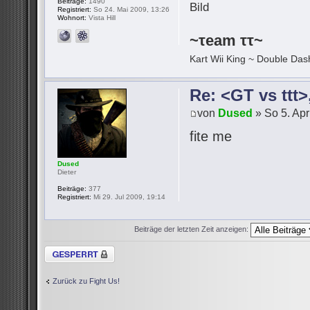
Beiträge:
1490
Registriert:
So 24. Mai 2009, 13:26
Wohnort:
Vista Hill
~τeam ττ~
Kart Wii King ~ Double Dash
Re: <GT vs ttt
von
Dused
» So 5. Apr
fite me
Dused
Dieter
Beiträge:
377
Registriert:
Mi 29. Jul 2009, 19:14
Beiträge der letzten Zeit anzeigen:
Thema gesperrt
Zurück zu Fight Us!