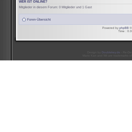
WER IST ONLINE?
Mitglieder in diesem Forum: 0 Mitglieder und 1 Gast
Foren-Übersicht
Powered by
phpBB
© 
Time : 0.0
Design by
Doublekey.de
- Re-De
Mario Kart and Wii are trademarks of