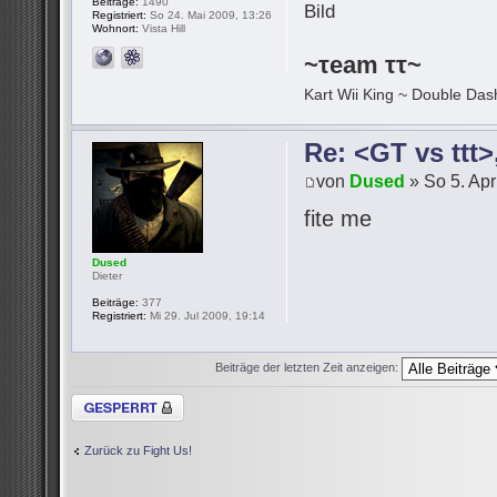
Beiträge:
1490
Registriert:
So 24. Mai 2009, 13:26
Wohnort:
Vista Hill
~τeam ττ~
Kart Wii King ~ Double Dash
Re: <GT vs ttt
von
Dused
» So 5. Apr
fite me
Dused
Dieter
Beiträge:
377
Registriert:
Mi 29. Jul 2009, 19:14
Beiträge der letzten Zeit anzeigen:
Thema gesperrt
Zurück zu Fight Us!