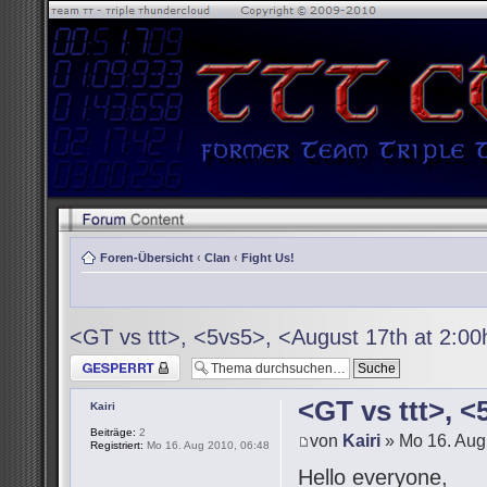
Foren-Übersicht
‹
Clan
‹
Fight Us!
<GT vs ttt>, <5vs5>, <August 17th at 2:0
Thema gesperrt
<GT vs ttt>, 
Kairi
Beiträge:
2
von
Kairi
» Mo 16. Aug
Registriert:
Mo 16. Aug 2010, 06:48
Hello everyone,