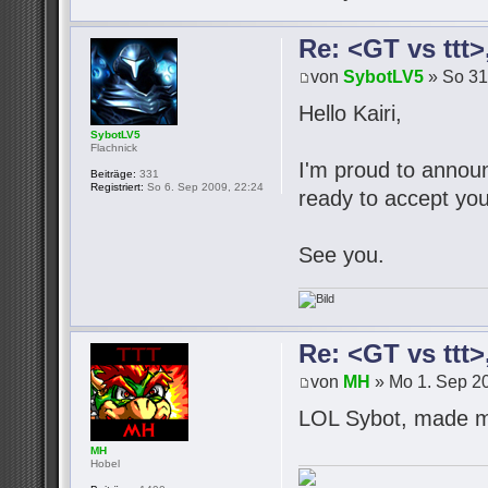
Re: <GT vs ttt
von
SybotLV5
» So 31
Hello Kairi,
SybotLV5
Flachnick
I'm proud to announc
Beiträge:
331
Registriert:
So 6. Sep 2009, 22:24
ready to accept you
See you.
Re: <GT vs ttt
von
MH
» Mo 1. Sep 20
LOL Sybot, made m
MH
Hobel