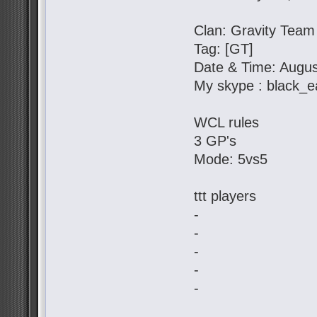
Clan: Gravity Team
Tag: [GT]
Date & Time: Augus
My skype : black_e
WCL rules
3 GP's
Mode: 5vs5
ttt players
-
-
-
-
-