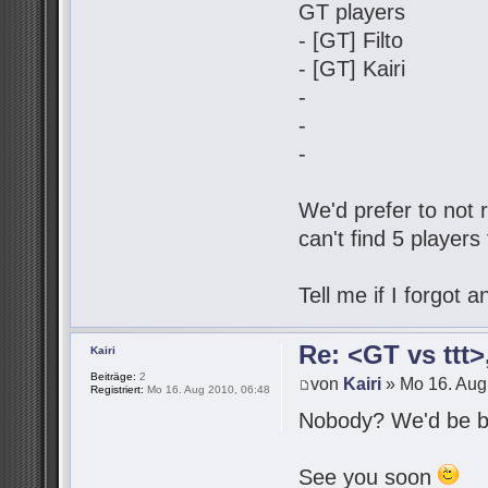
GT players
- [GT] Filto
- [GT] Kairi
-
-
-
We'd prefer to not r
can't find 5 players
Tell me if I forgot
Re: <GT vs ttt
Kairi
Beiträge:
2
von
Kairi
» Mo 16. Aug
Registriert:
Mo 16. Aug 2010, 06:48
Nobody? We'd be be
See you soon