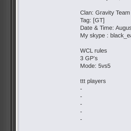
Clan: Gravity Team
Tag: [GT]
Date & Time: Augus
My skype : black_e
WCL rules
3 GP's
Mode: 5vs5
ttt players
-
-
-
-
-