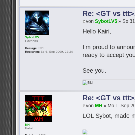
Re: <GT vs ttt
von
SybotLV5
» So 31
Hello Kairi,
SybotLV5
Flachnick
I'm proud to announc
Beiträge:
331
Registriert:
So 6. Sep 2009, 22:24
ready to accept you
See you.
Re: <GT vs ttt
von
MH
» Mo 1. Sep 20
LOL Sybot, made m
MH
Hobel