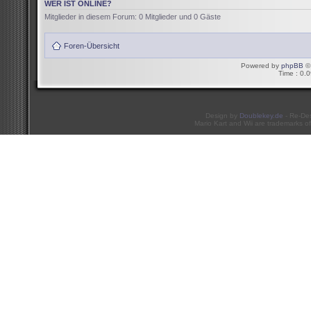
WER IST ONLINE?
Mitglieder in diesem Forum: 0 Mitglieder und 0 Gäste
Foren-Übersicht
Powered by
phpBB
© 
Time : 0.0
Design by
Doublekey.de
- Re-De
Mario Kart and Wii are trademarks of