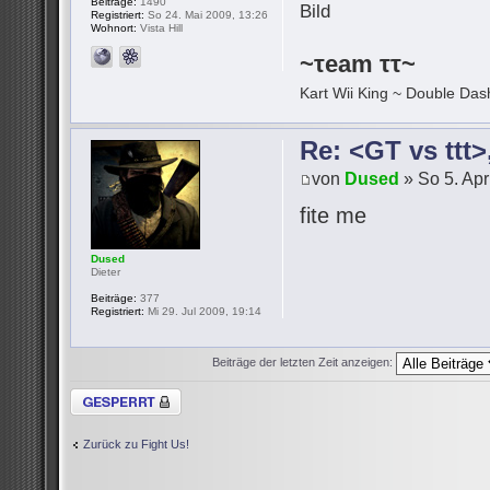
Beiträge:
1490
Registriert:
So 24. Mai 2009, 13:26
Wohnort:
Vista Hill
~τeam ττ~
Kart Wii King ~ Double Dash
Re: <GT vs ttt
von
Dused
» So 5. Apr
fite me
Dused
Dieter
Beiträge:
377
Registriert:
Mi 29. Jul 2009, 19:14
Beiträge der letzten Zeit anzeigen:
Thema gesperrt
Zurück zu Fight Us!