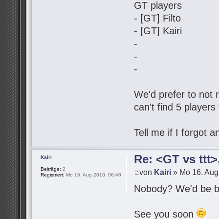
GT players
- [GT] Filto
- [GT] Kairi
-
-
-
We'd prefer to not r
can't find 5 players
Tell me if I forgot
Re: <GT vs ttt
Kairi
Beiträge:
2
von
Kairi
» Mo 16. Aug
Registriert:
Mo 16. Aug 2010, 06:48
Nobody? We'd be be
See you soon