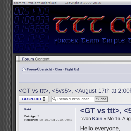
Foren-Übersicht
‹
Clan
‹
Fight Us!
<GT vs ttt>, <5vs5>, <August 17th at 2:0
Thema gesperrt
<GT vs ttt>, 
Kairi
Beiträge:
2
von
Kairi
» Mo 16. Aug
Registriert:
Mo 16. Aug 2010, 06:48
Hello everyone,