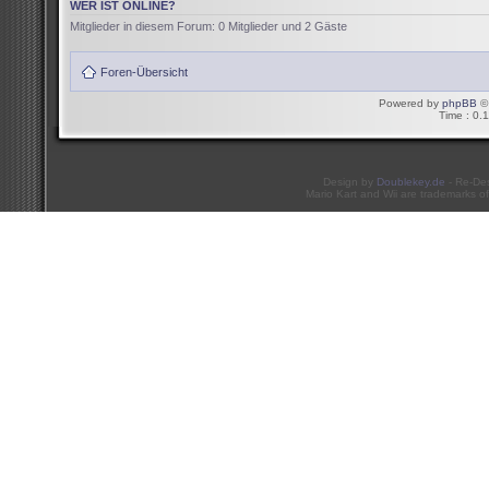
WER IST ONLINE?
Mitglieder in diesem Forum: 0 Mitglieder und 2 Gäste
Foren-Übersicht
Powered by
phpBB
© 
Time : 0.1
Design by
Doublekey.de
- Re-De
Mario Kart and Wii are trademarks of