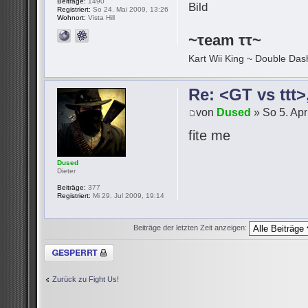
Beiträge:
1490
Registriert:
So 24. Mai 2009, 13:26
Wohnort:
Vista Hill
~τeam ττ~
Kart Wii King ~ Double Dash
Re: <GT vs ttt
von
Dused
» So 5. Apr
fite me
Dused
Dieter
Beiträge:
377
Registriert:
Mi 29. Jul 2009, 19:14
Beiträge der letzten Zeit anzeigen:
Thema gesperrt
Zurück zu Fight Us!