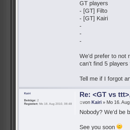
GT players
- [GT] Filto
- [GT] Kairi
-
-
-
We'd prefer to not r
can't find 5 players
Tell me if I forgot
Re: <GT vs ttt
Kairi
Beiträge:
2
von
Kairi
» Mo 16. Aug
Registriert:
Mo 16. Aug 2010, 06:48
Nobody? We'd be be
See you soon