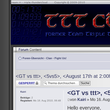
Foren-Übersicht
‹
Clan
‹
Fight Us!
<GT vs ttt>, <5vs5>, <August 17th at 2:0
Thema gesperrt
<GT vs ttt>, 
Kairi
Beiträge:
2
von
Kairi
» Mo 16. Aug
Registriert:
Mo 16. Aug 2010, 06:48
Hello everyone,