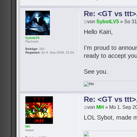
Re: <GT vs ttt
von
SybotLV5
» So 31
Hello Kairi,
SybotLV5
Flachnick
I'm proud to announc
Beiträge:
331
Registriert:
So 6. Sep 2009, 22:24
ready to accept you
See you.
Re: <GT vs ttt
von
MH
» Mo 1. Sep 20
LOL Sybot, made m
MH
Hobel