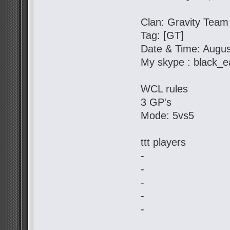
Clan: Gravity Team
Tag: [GT]
Date & Time: Augus
My skype : black_e
WCL rules
3 GP's
Mode: 5vs5
ttt players
-
-
-
-
-