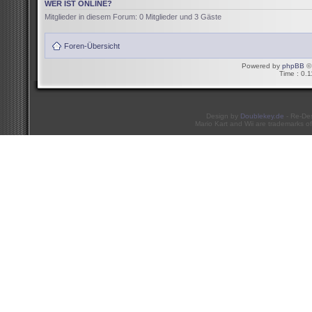
WER IST ONLINE?
Mitglieder in diesem Forum: 0 Mitglieder und 3 Gäste
Foren-Übersicht
Powered by
phpBB
© 
Time : 0.1
Design by
Doublekey.de
- Re-De
Mario Kart and Wii are trademarks of