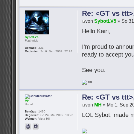
Re: <GT vs ttt
von
SybotLV5
» So 31
Hello Kairi,
SybotLV5
Flachnick
I'm proud to announc
Beiträge:
331
Registriert:
So 6. Sep 2009, 22:24
ready to accept you
See you.
Re: <GT vs ttt
MH
von
MH
» Mo 1. Sep 20
Hobel
Beiträge:
1490
LOL Sybot, made m
Registriert:
So 24. Mai 2009, 13:26
Wohnort:
Vista Hill