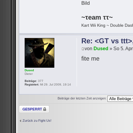
~τeam ττ~
Kart Wii King ~ Double Dash
Re: <GT vs ttt
von
Dused
» So 5. Apr
fite me
Dused
Dieter
Beiträge:
377
Registriert:
Mi 29. Jul 2009, 19:14
Beiträge der letzten Zeit anzeigen:
Thema gesperrt
Zurück zu Fight Us!