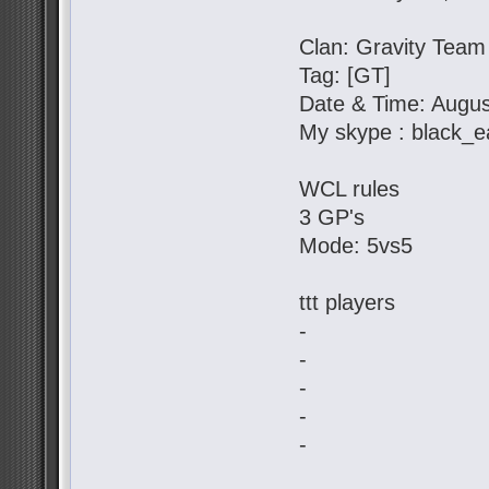
Clan: Gravity Team
Tag: [GT]
Date & Time: Augus
My skype : black_e
WCL rules
3 GP's
Mode: 5vs5
ttt players
-
-
-
-
-