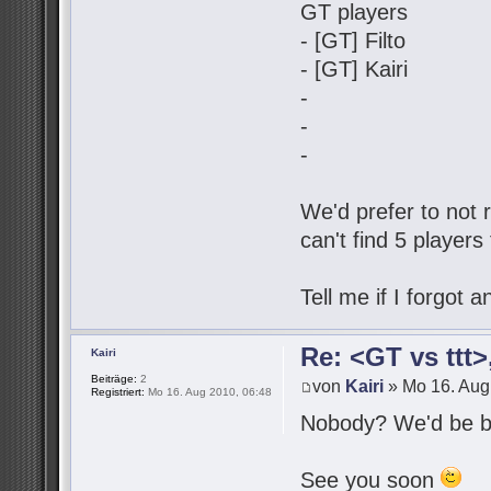
GT players
- [GT] Filto
- [GT] Kairi
-
-
-
We'd prefer to not r
can't find 5 players
Tell me if I forgot
Re: <GT vs ttt
Kairi
Beiträge:
2
von
Kairi
» Mo 16. Aug
Registriert:
Mo 16. Aug 2010, 06:48
Nobody? We'd be be
See you soon