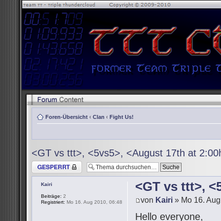
Foren-Übersicht
‹
Clan
‹
Fight Us!
<GT vs ttt>, <5vs5>, <August 17th at 2:0
Thema gesperrt
<GT vs ttt>, 
Kairi
Beiträge:
2
von
Kairi
» Mo 16. Aug
Registriert:
Mo 16. Aug 2010, 06:48
Hello everyone,