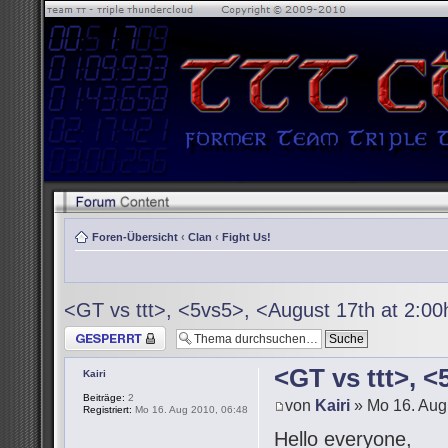
Foren-Übersicht
‹
Clan
‹
Fight Us!
<GT vs ttt>, <5vs5>, <August 17th at 2:0
Thema gesperrt
<GT vs ttt>, 
Kairi
Beiträge:
2
von
Kairi
» Mo 16. Aug
Registriert:
Mo 16. Aug 2010, 06:48
Hello everyone,