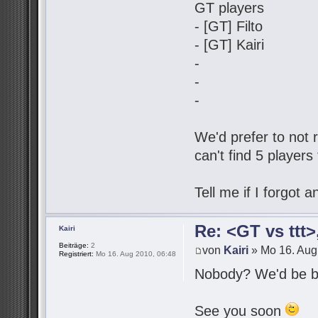
GT players
- [GT] Filto
- [GT] Kairi
-
-
-
We'd prefer to not r
can't find 5 players
Tell me if I forgot
Re: <GT vs ttt
Kairi
Beiträge:
2
von
Kairi
» Mo 16. Aug
Registriert:
Mo 16. Aug 2010, 06:48
Nobody? We'd be be
See you soon