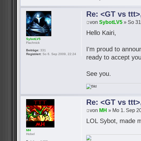
Re: <GT vs ttt
von
SybotLV5
» So 31
Hello Kairi,
SybotLV5
Flachnick
I'm proud to announc
Beiträge:
331
Registriert:
So 6. Sep 2009, 22:24
ready to accept you
See you.
Re: <GT vs ttt
von
MH
» Mo 1. Sep 20
LOL Sybot, made m
MH
Hobel