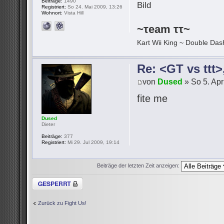
Beiträge:
1490
Registriert:
So 24. Mai 2009, 13:26
Wohnort:
Vista Hill
~τeam ττ~
Kart Wii King ~ Double Dash
Re: <GT vs ttt
von
Dused
» So 5. Apr
fite me
Dused
Dieter
Beiträge:
377
Registriert:
Mi 29. Jul 2009, 19:14
Beiträge der letzten Zeit anzeigen:
Thema gesperrt
Zurück zu Fight Us!