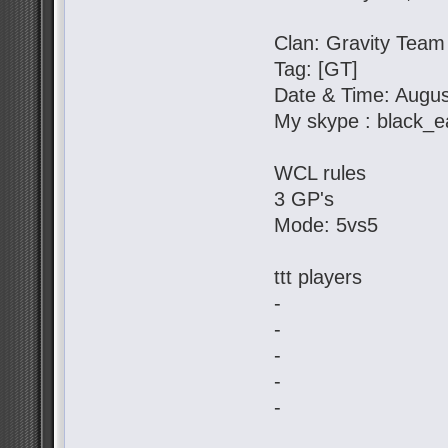
Clan: Gravity Team
Tag: [GT]
Date & Time: Augus
My skype : black_e
WCL rules
3 GP's
Mode: 5vs5
ttt players
-
-
-
-
-