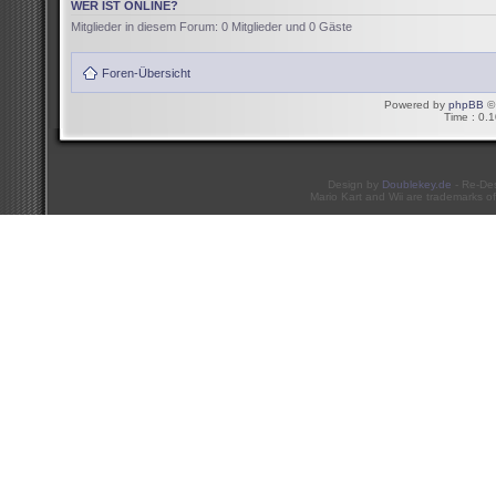
WER IST ONLINE?
Mitglieder in diesem Forum: 0 Mitglieder und 0 Gäste
Foren-Übersicht
Powered by
phpBB
© 
Time : 0.1
Design by
Doublekey.de
- Re-De
Mario Kart and Wii are trademarks of