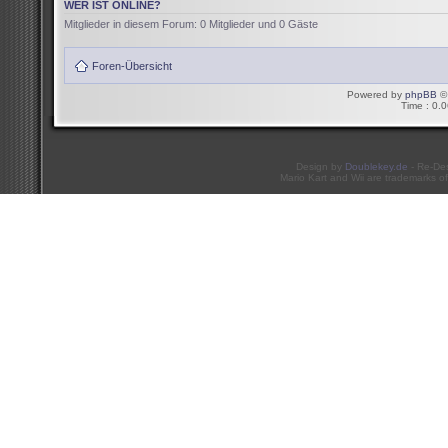
WER IST ONLINE?
Mitglieder in diesem Forum: 0 Mitglieder und 0 Gäste
Foren-Übersicht
Powered by
phpBB
© 
Time : 0.0
Design by
Doublekey.de
- Re-De
Mario Kart and Wii are trademarks of