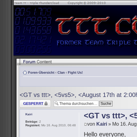
Foren-Übersicht
‹
Clan
‹
Fight Us!
<GT vs ttt>, <5vs5>, <August 17th at 2:0
Thema gesperrt
<GT vs ttt>, 
Kairi
Beiträge:
2
von
Kairi
» Mo 16. Aug
Registriert:
Mo 16. Aug 2010, 06:48
Hello everyone,