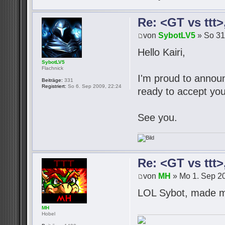
Re: <GT vs ttt
von
SybotLV5
» So 31
Hello Kairi,
SybotLV5
Flachnick
I'm proud to announc
Beiträge:
331
Registriert:
So 6. Sep 2009, 22:24
ready to accept you
See you.
Re: <GT vs ttt
von
MH
» Mo 1. Sep 20
LOL Sybot, made m
MH
Hobel