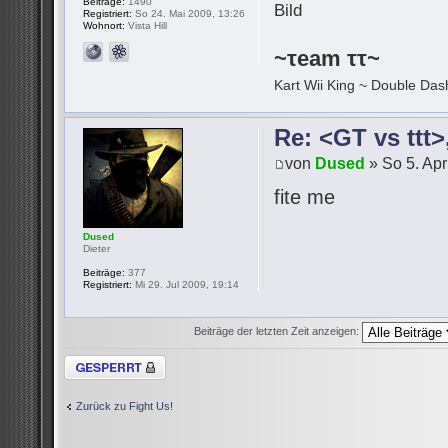
Beiträge:
1490
Registriert:
So 24. Mai 2009, 13:26
Wohnort:
Vista Hill
~τeam ττ~
Kart Wii King ~ Double Dash
Re: <GT vs ttt
von
Dused
» So 5. Apr
fite me
Dused
Dieter
Beiträge:
377
Registriert:
Mi 29. Jul 2009, 19:14
Beiträge der letzten Zeit anzeigen:
Thema gesperrt
Zurück zu Fight Us!