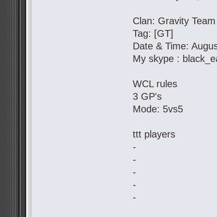
Clan: Gravity Team
Tag: [GT]
Date & Time: Augus
My skype : black_e
WCL rules
3 GP's
Mode: 5vs5
ttt players
-
-
-
-
-