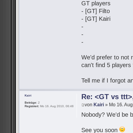
GT players
- [GT] Filto
- [GT] Kairi
-
-
-
We'd prefer to not r
can't find 5 players
Tell me if I forgot
Re: <GT vs ttt
Kairi
Beiträge:
2
von
Kairi
» Mo 16. Aug
Registriert:
Mo 16. Aug 2010, 06:48
Nobody? We'd be be
See you soon