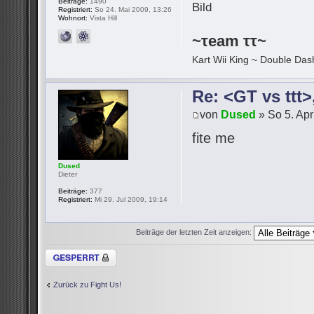
Beiträge:
1490
Registriert:
So 24. Mai 2009, 13:26
Wohnort:
Vista Hill
~τeam ττ~
Kart Wii King ~ Double Dash
Re: <GT vs ttt
von
Dused
» So 5. Apr
fite me
Dused
Dieter
Beiträge:
377
Registriert:
Mi 29. Jul 2009, 19:14
Beiträge der letzten Zeit anzeigen:
Thema gesperrt
Zurück zu Fight Us!