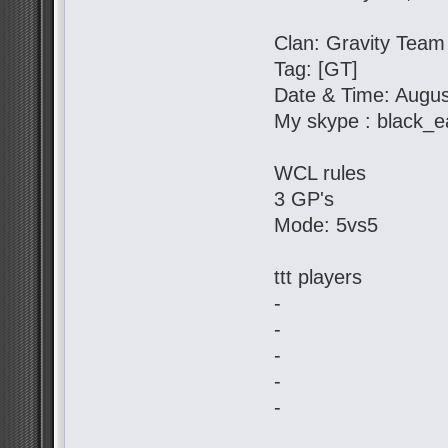
Clan: Gravity Team
Tag: [GT]
Date & Time: Augus
My skype : black_e
WCL rules
3 GP's
Mode: 5vs5
ttt players
-
-
-
-
-