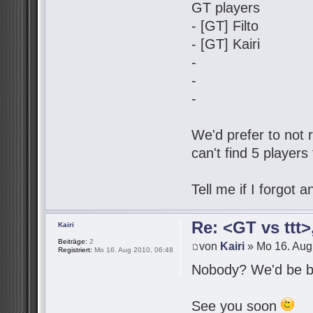
GT players
- [GT] Filto
- [GT] Kairi
-
-
-
We'd prefer to not r
can't find 5 players
Tell me if I forgot
Re: <GT vs ttt
Kairi
Beiträge:
2
von
Kairi
» Mo 16. Aug
Registriert:
Mo 16. Aug 2010, 06:48
Nobody? We'd be be
See you soon