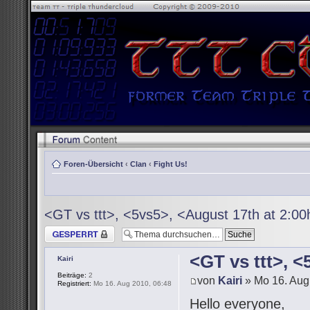
Foren-Übersicht
‹
Clan
‹
Fight Us!
<GT vs ttt>, <5vs5>, <August 17th at 2:0
Thema gesperrt
<GT vs ttt>, 
Kairi
Beiträge:
2
von
Kairi
» Mo 16. Aug
Registriert:
Mo 16. Aug 2010, 06:48
Hello everyone,