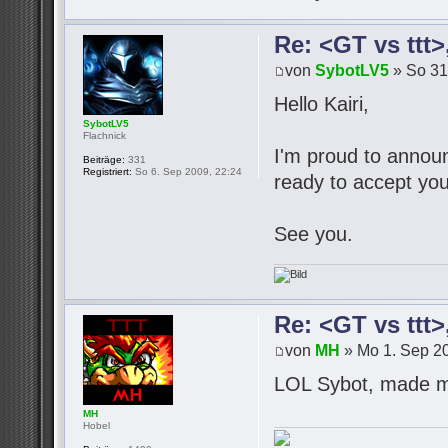
Re: <GT vs ttt
von
SybotLV5
» So 31
Hello Kairi,
SybotLV5
Flachnick
I'm proud to announc
Beiträge:
331
Registriert:
So 6. Sep 2009, 22:24
ready to accept you
See you.
Re: <GT vs ttt
von
MH
» Mo 1. Sep 20
LOL Sybot, made m
MH
Hobel