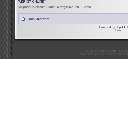
WER IST ONLINE?
Mitglieder in diesem Forum: 0 Mitglieder und 3 Gäste
Foren-Übersicht
Powered by
phpBB
© 
Time : 0.1
Design by
Doublekey.de
- Re-De
Mario Kart and Wii are trademarks of