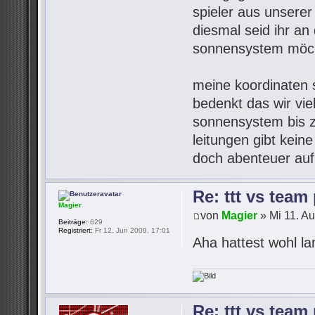
spieler aus unsere
diesmal seid ihr an 
sonnensystem möch
meine koordinaten s
bedenkt das wir vie
sonnensystem bis z
leitungen gibt kein
doch abenteuer auf
Re: ttt vs team
Magier
von
Magier
» Mi 11. A
Beiträge:
629
Registriert:
Fr 12. Jun 2009, 17:01
Aha hattest wohl l
Re: ttt vs team