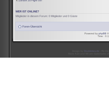
Zurück zu Fight Us!
WER IST ONLINE?
Mitglieder in diesem Forum: 0 Mitglieder und 0 Gäste
Foren-Übersicht
Powered by
phpBB
© 
Time : 0.1
Design by
Doublekey.de
- Re-De
Mario Kart and Wii are trademarks of