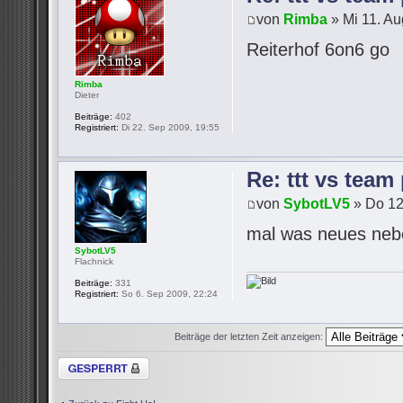
von
Rimba
» Mi 11. Au
Reiterhof 6on6 go
Rimba
Dieter
Beiträge:
402
Registriert:
Di 22. Sep 2009, 19:55
Re: ttt vs team
von
SybotLV5
» Do 12
mal was neues neb
SybotLV5
Flachnick
Beiträge:
331
Registriert:
So 6. Sep 2009, 22:24
Beiträge der letzten Zeit anzeigen:
Thema gesperrt