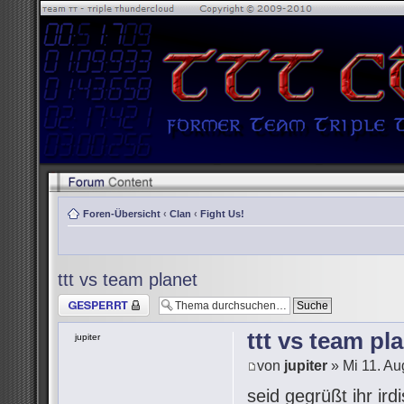
Foren-Übersicht
‹
Clan
‹
Fight Us!
ttt vs team planet
Thema gesperrt
ttt vs team pl
jupiter
von
jupiter
» Mi 11. Au
seid gegrüßt ihr i