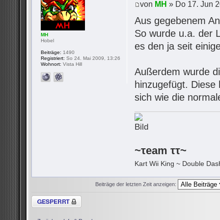
von
MH
» Do 17. Jun 2
Aus gegebenem Anla
So wurde u.a. der 
MH
Hobel
es den ja seit eini
Beiträge:
1490
Registriert:
So 24. Mai 2009, 13:26
Wohnort:
Vista Hill
Außerdem wurde d
hinzugefügt. Diese 
sich wie die normal
~τeam ττ~
Kart Wii King ~ Double Dash
Beiträge der letzten Zeit anzeigen:
Thema gesperrt