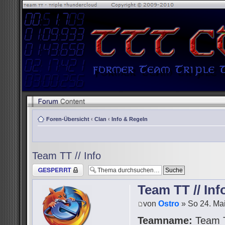
Foren-Übersicht
‹
Clan
‹
Info & Regeln
Team TT // Info
Thema gesperrt
Team TT // Inf
von
Ostro
» So 24. Mai
Teamname:
Team 