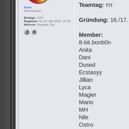
Teamtag:
τττ
Ostro
Administrator
Beiträge:
1107
Gründung:
16./17.
Registriert:
Sa 23. Mai 2009, 20:35
Wohnort:
Paradise City
Member:
8-bit.bonb0n
Anita
Dani
Dused
Ecstasyy
Jillian
Lyca
Magier
Mario
MH
Nile
Ostro