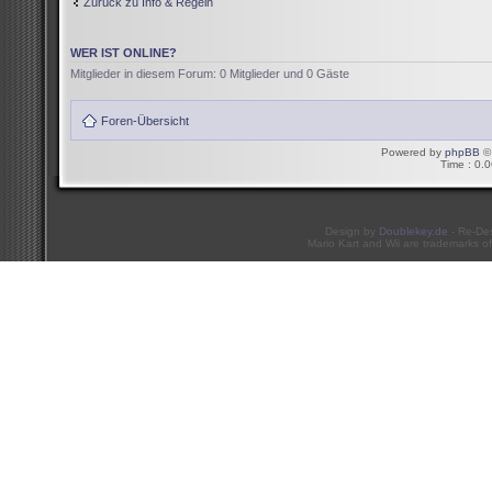
Zurück zu Info & Regeln
WER IST ONLINE?
Mitglieder in diesem Forum: 0 Mitglieder und 0 Gäste
Foren-Übersicht
Powered by
phpBB
© 
Time : 0.0
Design by
Doublekey.de
- Re-De
Mario Kart and Wii are trademarks of