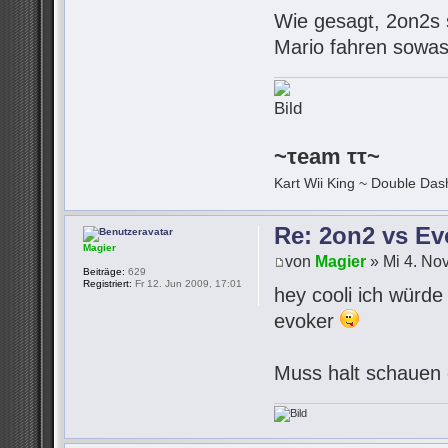
Wie gesagt, 2on2s s
Mario fahren sowas 
~τeam ττ~
Kart Wii King ~ Double Dash
Re: 2on2 vs Ev
Magier
von
Magier
» Mi 4. No
Beiträge:
629
Registriert:
Fr 12. Jun 2009, 17:01
hey cooli ich würde
evoker
Muss halt schauen 