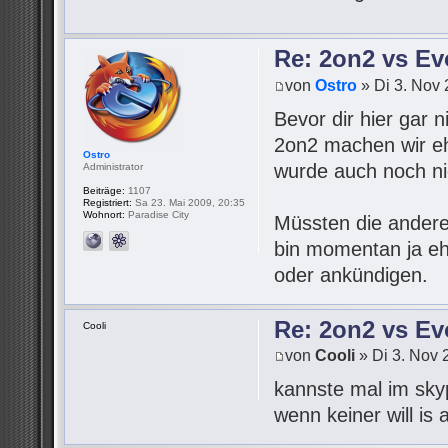
Re: 2on2 vs Ev
von
Ostro
» Di 3. Nov 
Bevor dir hier gar 
2on2 machen wir eh
Ostro
wurde auch noch ni
Administrator
Beiträge:
1107
Registriert:
Sa 23. Mai 2009, 20:35
Wohnort:
Paradise City
Müssten die andere
bin momentan ja ehe
oder ankündigen.
Re: 2on2 vs Ev
Cooli
von
Cooli
» Di 3. Nov 
kannste mal im sky
wenn keiner will is 