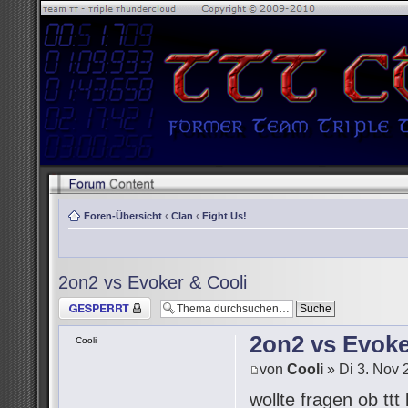
Foren-Übersicht
‹
Clan
‹
Fight Us!
2on2 vs Evoker & Cooli
Thema gesperrt
2on2 vs Evoke
Cooli
von
Cooli
» Di 3. Nov 
wollte fragen ob tt