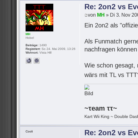
Re: 2on2 vs Ev
von
MH
» Di 3. Nov 20
Ein 2on2 als "offizi
MH
Hobel
Als Funmatch gerne,
Beiträge:
1490
nachfragen können 
Registriert:
So 24. Mai 2009, 13:26
Wohnort:
Vista Hill
Wie schon gesagt, m
wärs mit TL vs TT
~τeam ττ~
Kart Wii King ~ Double Dash
Re: 2on2 vs Ev
Cooli