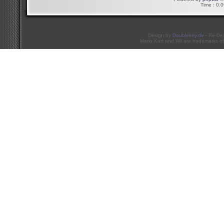
Time : 0.0
Design by
Doublekey.de
- Re-De
Mario Kart and Wii are trademarks of