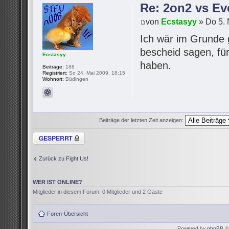
Re: 2on2 vs Ev
von
Ecstasyy
» Do 5. 
Ich wär im Grunde 
bescheid sagen, für
Ecstasyy
haben.
Beiträge:
188
Registriert:
So 24. Mai 2009, 18:15
Wohnort:
Büdingen
Beiträge der letzten Zeit anzeigen:
Thema gesperrt
Zurück zu Fight Us!
WER IST ONLINE?
Mitglieder in diesem Forum: 0 Mitglieder und 2 Gäste
Foren-Übersicht
Powered by
phpBB
© 