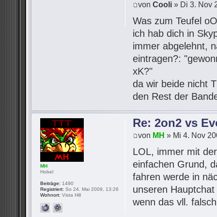
von
Cooli
» Di 3. Nov 
Was zum Teufel o
ich hab dich in Sk
immer abgelehnt, na
eintragen?: "gewon
xK?"
da wir beide nicht T
den Rest der Band
Re: 2on2 vs Ev
von
MH
» Mi 4. Nov 20
LOL, immer mit der
einfachen Grund, d
MH
Hobel
fahren werde in näc
Beiträge:
1490
unseren Hauptchat 
Registriert:
So 24. Mai 2009, 13:26
Wohnort:
Vista Hill
wenn das vll. falsc