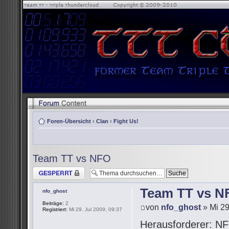
Foren-Übersicht
‹
Clan
‹
Fight Us!
Team TT vs NFO
Thema gesperrt
Team TT vs N
nfo_ghost
Beiträge:
2
von
nfo_ghost
» Mi 29
Registriert:
Mi 29. Jul 2009, 09:37
Herausforderer: NF