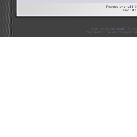
Powered by
phpBB
© 
Time : 0.1
Design by
Doublekey.de
- Re-De
Mario Kart and Wii are trademarks of