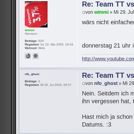
Re: Team TT v
von
wimmi
» Mi 29. Ju
wärs nicht einfach
wimmi
Hermann
Beiträge:
829
donnerstag 21 uhr 
Registriert:
So 24. Mai 2009, 16:04
Wohnort:
Wels
http://www.youtube.co
Re: Team TT v
nfo_ghost
Beiträge:
2
von
nfo_ghost
» Mi 29
Registriert:
Mi 29. Jul 2009, 09:37
Nein. Seitdem ich 
ihn vergessen hat,
Hast mich ja schon
Datums. :3