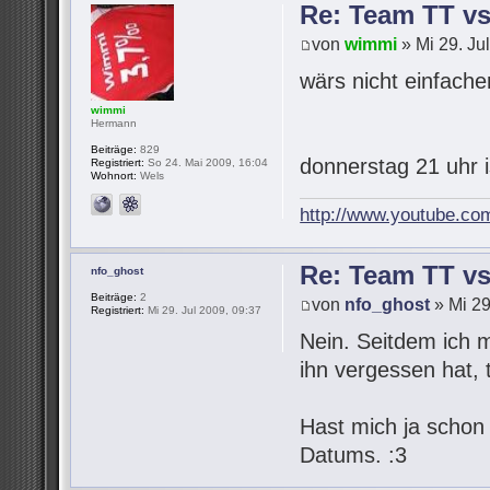
Re: Team TT v
von
wimmi
» Mi 29. Ju
wärs nicht einfach
wimmi
Hermann
Beiträge:
829
donnerstag 21 uhr 
Registriert:
So 24. Mai 2009, 16:04
Wohnort:
Wels
http://www.youtube.co
Re: Team TT v
nfo_ghost
Beiträge:
2
von
nfo_ghost
» Mi 29
Registriert:
Mi 29. Jul 2009, 09:37
Nein. Seitdem ich 
ihn vergessen hat,
Hast mich ja schon
Datums. :3