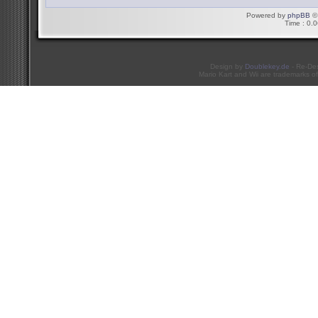
Powered by
phpBB
© 
Time : 0.0
Design by
Doublekey.de
- Re-De
Mario Kart and Wii are trademarks of