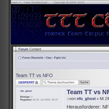
Foren-Übersicht
‹
Clan
‹
Fight Us!
Team TT vs NFO
Thema gesperrt
Team TT vs N
nfo_ghost
Beiträge:
2
von
nfo_ghost
» Mi 29
Registriert:
Mi 29. Jul 2009, 09:37
Herausforderer: NF