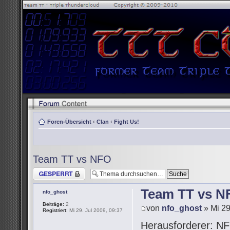
Foren-Übersicht
‹
Clan
‹
Fight Us!
Team TT vs NFO
Thema gesperrt
Team TT vs N
nfo_ghost
Beiträge:
2
von
nfo_ghost
» Mi 29
Registriert:
Mi 29. Jul 2009, 09:37
Herausforderer: NF