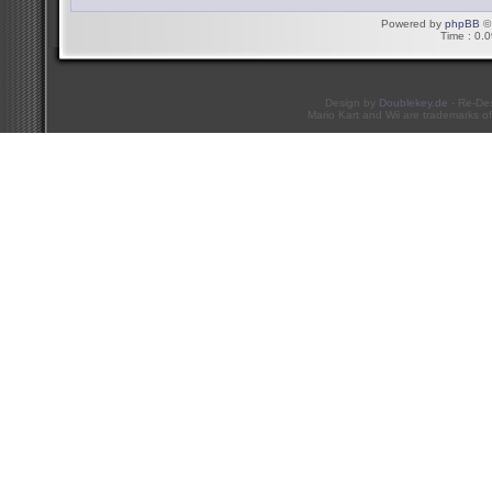
Powered by
phpBB
© 
Time : 0.0
Design by
Doublekey.de
- Re-De
Mario Kart and Wii are trademarks of