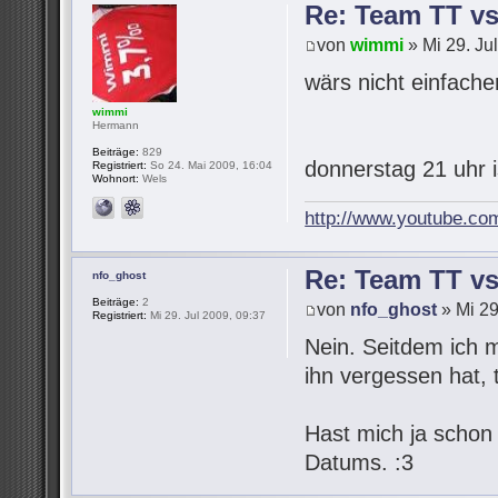
Re: Team TT v
von
wimmi
» Mi 29. Ju
wärs nicht einfach
wimmi
Hermann
Beiträge:
829
donnerstag 21 uhr 
Registriert:
So 24. Mai 2009, 16:04
Wohnort:
Wels
http://www.youtube.co
Re: Team TT v
nfo_ghost
Beiträge:
2
von
nfo_ghost
» Mi 29
Registriert:
Mi 29. Jul 2009, 09:37
Nein. Seitdem ich 
ihn vergessen hat,
Hast mich ja schon
Datums. :3