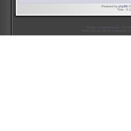
Powered by
phpBB
© 
Time : 0.1
Design by
Doublekey.de
- Re-De
Mario Kart and Wii are trademarks of