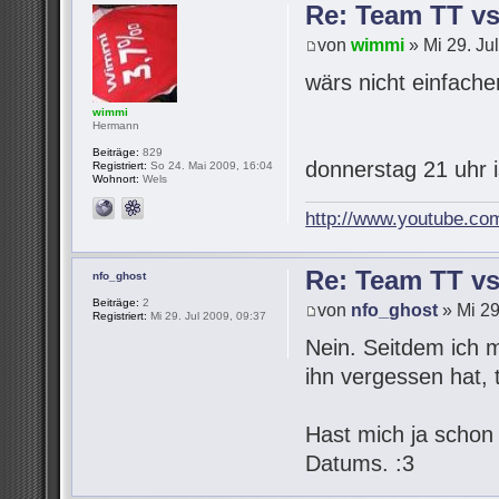
Re: Team TT v
von
wimmi
» Mi 29. Ju
wärs nicht einfach
wimmi
Hermann
Beiträge:
829
donnerstag 21 uhr 
Registriert:
So 24. Mai 2009, 16:04
Wohnort:
Wels
http://www.youtube.co
Re: Team TT v
nfo_ghost
Beiträge:
2
von
nfo_ghost
» Mi 29
Registriert:
Mi 29. Jul 2009, 09:37
Nein. Seitdem ich 
ihn vergessen hat,
Hast mich ja schon
Datums. :3