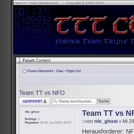
Foren-Übersicht
‹
Clan
‹
Fight Us!
Team TT vs NFO
Thema gesperrt
Team TT vs N
nfo_ghost
Beiträge:
2
von
nfo_ghost
» Mi 29
Registriert:
Mi 29. Jul 2009, 09:37
Herausforderer: NF