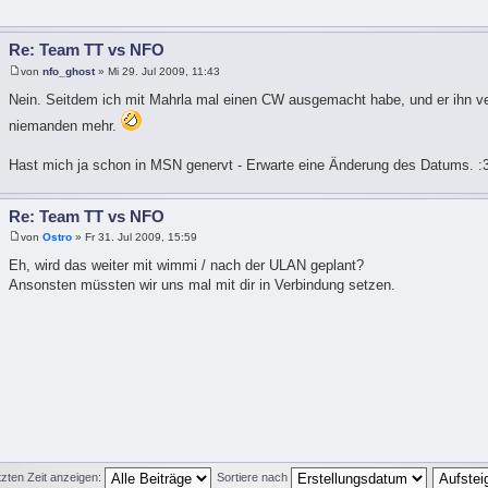
Re: Team TT vs NFO
von
nfo_ghost
» Mi 29. Jul 2009, 11:43
Nein. Seitdem ich mit Mahrla mal einen CW ausgemacht habe, und er ihn ve
niemanden mehr.
Hast mich ja schon in MSN genervt - Erwarte eine Änderung des Datums. :
Re: Team TT vs NFO
von
Ostro
» Fr 31. Jul 2009, 15:59
Eh, wird das weiter mit wimmi / nach der ULAN geplant?
Ansonsten müssten wir uns mal mit dir in Verbindung setzen.
tzten Zeit anzeigen:
Sortiere nach