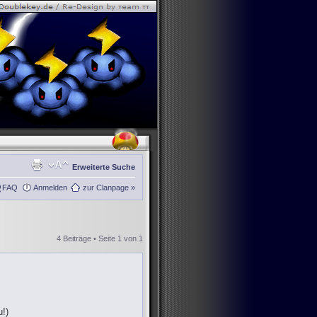
Erweiterte Suche
FAQ
Anmelden
zur Clanpage »
4 Beiträge • Seite
1
von
1
!)