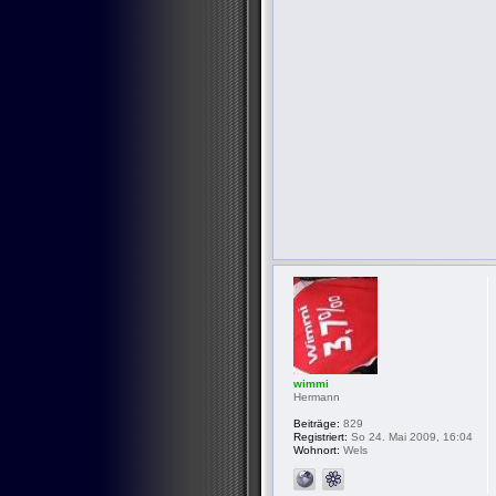
wimmi
Hermann
Beiträge:
829
Registriert:
So 24. Mai 2009, 16:04
Wohnort:
Wels