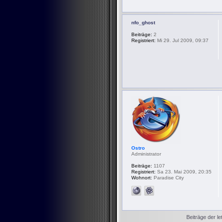
nfo_ghost
Beiträge:
2
Registriert:
Mi 29. Jul 2009, 09:37
Ostro
Administrator
Beiträge:
1107
Registriert:
Sa 23. Mai 2009, 20:35
Wohnort:
Paradise City
Beiträge der le