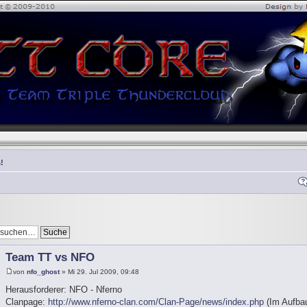
!
Team TT vs NFO
von
nfo_ghost
» Mi 29. Jul 2009, 09:48
Herausforderer: NFO - Nferno
Clanpage:
http://www.nferno-clan.com/Clan-Page/news/index.php
(Im Aufbau