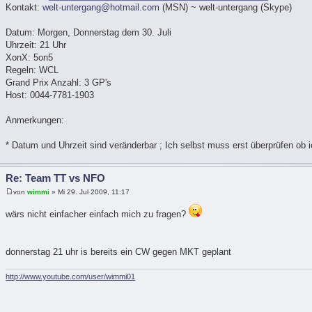
Kontakt:
welt-untergang@hotmail.com
(MSN) ~ welt-untergang (Skype)
Datum: Morgen, Donnerstag dem 30. Juli
Uhrzeit: 21 Uhr
XonX: 5on5
Regeln: WCL
Grand Prix Anzahl: 3 GP's
Host: 0044-7781-1903
Anmerkungen:
* Datum und Uhrzeit sind veränderbar ; Ich selbst muss erst überprüfen ob i
Re: Team TT vs NFO
von
wimmi
» Mi 29. Jul 2009, 11:17
wärs nicht einfacher einfach mich zu fragen?
donnerstag 21 uhr is bereits ein CW gegen MKT geplant
http://www.youtube.com/user/wimmi01