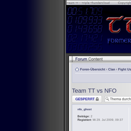
Foren-Übersicht
‹
Clan
‹
Fight Us
Team TT vs NFO
Thema gesperrt
nfo_ghost
Beiträge:
2
Registriert:
Mi 29. Jul 2009, 09:37