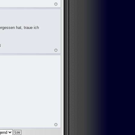
rgessen hat, traue ich
3