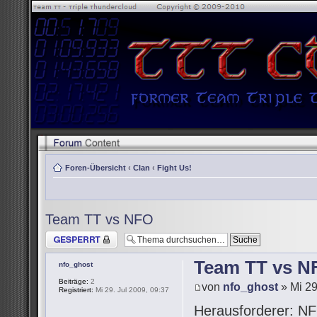
Foren-Übersicht
‹
Clan
‹
Fight Us!
Team TT vs NFO
Thema gesperrt
Team TT vs N
nfo_ghost
Beiträge:
2
von
nfo_ghost
» Mi 29
Registriert:
Mi 29. Jul 2009, 09:37
Herausforderer: NF