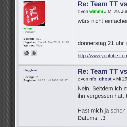
Re: Team TT v
von
wimmi
» Mi 29. Ju
wärs nicht einfach
wimmi
Hermann
Beiträge:
829
donnerstag 21 uhr 
Registriert:
So 24. Mai 2009, 16:04
Wohnort:
Wels
http://www.youtube.co
Re: Team TT v
nfo_ghost
Beiträge:
2
von
nfo_ghost
» Mi 29
Registriert:
Mi 29. Jul 2009, 09:37
Nein. Seitdem ich 
ihn vergessen hat,
Hast mich ja schon
Datums. :3