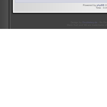
Powered by
phpBB
© 
Time : 0.0
Design by
Doublekey.de
- Re-De
Mario Kart and Wii are trademarks of