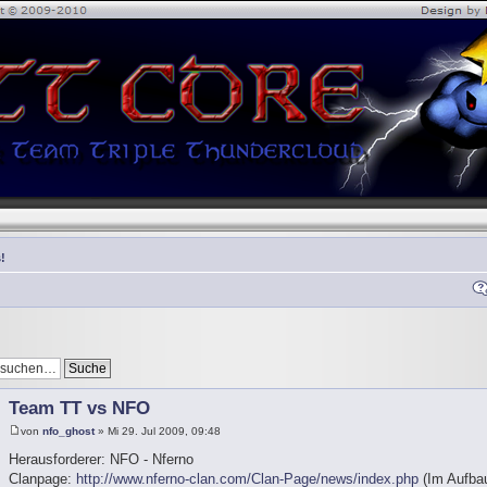
!
Team TT vs NFO
von
nfo_ghost
» Mi 29. Jul 2009, 09:48
Herausforderer: NFO - Nferno
Clanpage:
http://www.nferno-clan.com/Clan-Page/news/index.php
(Im Aufbau