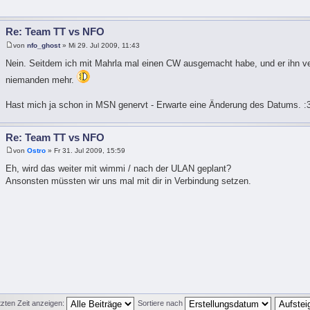
Re: Team TT vs NFO
von
nfo_ghost
» Mi 29. Jul 2009, 11:43
Nein. Seitdem ich mit Mahrla mal einen CW ausgemacht habe, und er ihn ve
niemanden mehr.
Hast mich ja schon in MSN genervt - Erwarte eine Änderung des Datums. :
Re: Team TT vs NFO
von
Ostro
» Fr 31. Jul 2009, 15:59
Eh, wird das weiter mit wimmi / nach der ULAN geplant?
Ansonsten müssten wir uns mal mit dir in Verbindung setzen.
tzten Zeit anzeigen:
Sortiere nach