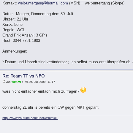
Kontakt:
welt-untergang@hotmail.com
(MSN) ~ welt-untergang (Skype)
Datum: Morgen, Donnerstag dem 30. Juli
Uhrzeit: 21 Uhr
XonX: 5on5
Regeln: WCL
Grand Prix Anzahl: 3 GP's
Host: 0044-7781-1903
Anmerkungen:
* Datum und Uhrzeit sind veränderbar ; Ich selbst muss erst überprüfen ob i
Re: Team TT vs NFO
von
wimmi
» Mi 29. Jul 2009, 11:17
wärs nicht einfacher einfach mich zu fragen?
donnerstag 21 uhr is bereits ein CW gegen MKT geplant
http://www.youtube.com/user/wimmi01