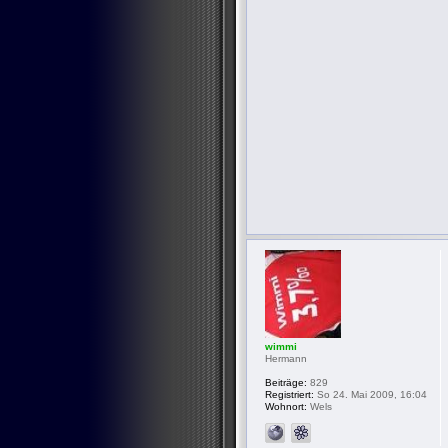
wimmi
Hermann
Beiträge:
829
Registriert:
So 24. Mai 2009, 16:04
Wohnort:
Wels