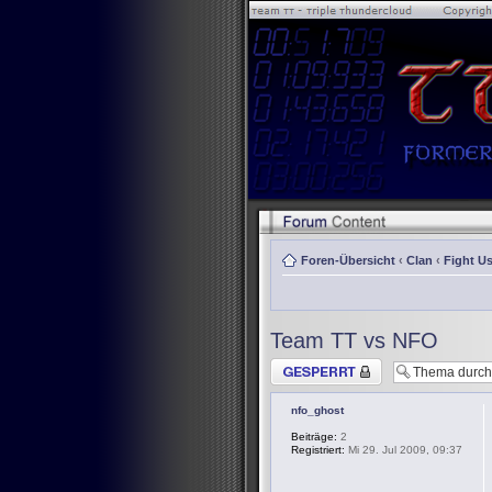
Foren-Übersicht
‹
Clan
‹
Fight Us
Team TT vs NFO
Thema gesperrt
nfo_ghost
Beiträge:
2
Registriert:
Mi 29. Jul 2009, 09:37