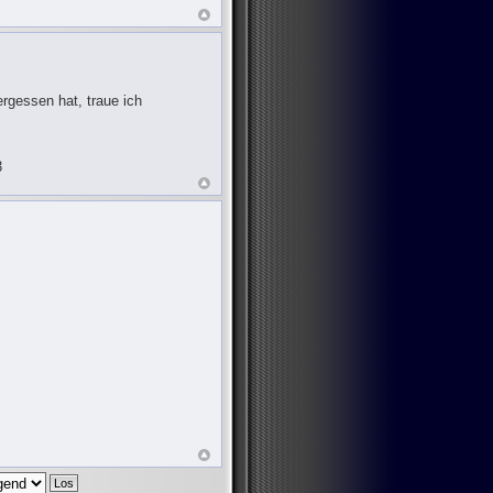
rgessen hat, traue ich
3