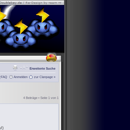
Erweiterte Suche
FAQ
Anmelden
zur Clanpage »
4 Beiträge • Seite
1
von
1
!)