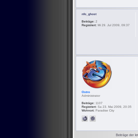
nfo_ghost
Beiträge:
2
Registriert:
Mi 29. Jul 2009, 09:37
Ostro
Administrator
Beiträge:
1107
Registriert:
Sa 23. Mai 2009, 20:35
Wohnort:
Paradise City
Beiträge der le