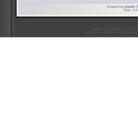
Powered by
phpBB
© 
Time : 0.0
Design by
Doublekey.de
- Re-De
Mario Kart and Wii are trademarks of