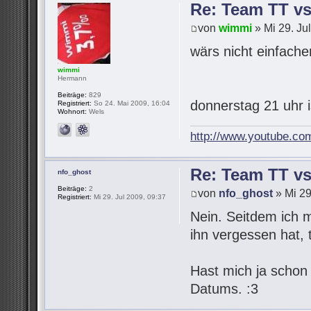
Re: Team TT v
von
wimmi
» Mi 29. Ju
wärs nicht einfach
wimmi
Hermann
Beiträge:
829
donnerstag 21 uhr 
Registriert:
So 24. Mai 2009, 16:04
Wohnort:
Wels
http://www.youtube.co
Re: Team TT v
nfo_ghost
Beiträge:
2
von
nfo_ghost
» Mi 29
Registriert:
Mi 29. Jul 2009, 09:37
Nein. Seitdem ich 
ihn vergessen hat,
Hast mich ja schon
Datums. :3