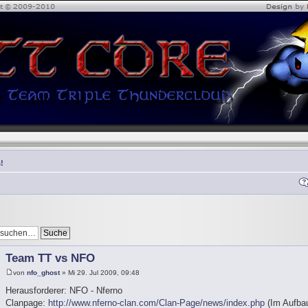
!
Team TT vs NFO
von
nfo_ghost
» Mi 29. Jul 2009, 09:48
Herausforderer: NFO - Nferno
Clanpage:
http://www.nferno-clan.com/Clan-Page/news/index.php
(Im Aufbau