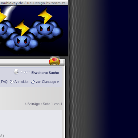
Erweiterte Suche
FAQ
Anmelden
zur Clanpage »
4 Beiträge • Seite
1
von
1
!)