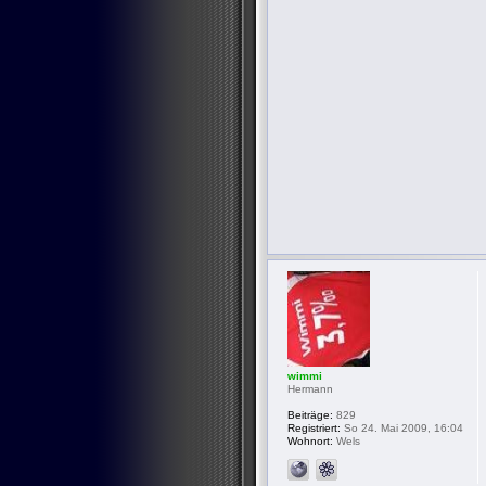
wimmi
Hermann
Beiträge:
829
Registriert:
So 24. Mai 2009, 16:04
Wohnort:
Wels