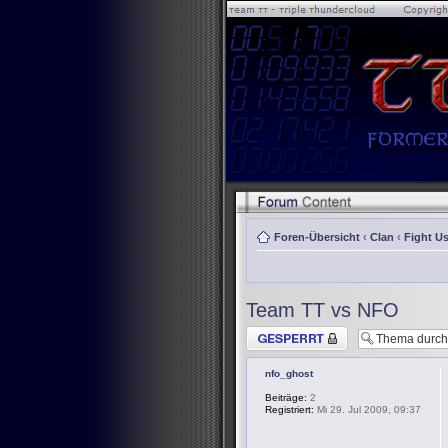
Foren-Übersicht
‹
Clan
‹
Fight Us
Team TT vs NFO
Thema gesperrt
nfo_ghost
Beiträge:
2
Registriert:
Mi 29. Jul 2009, 09:37