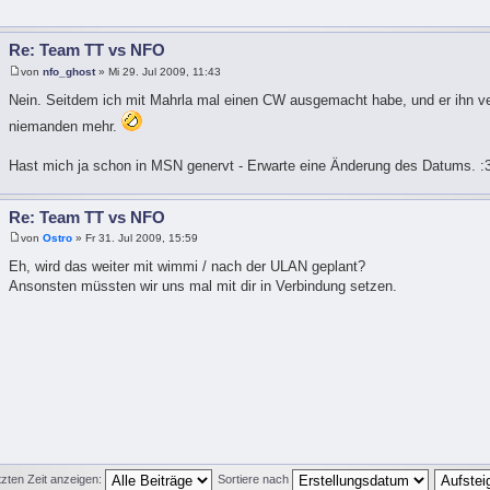
Re: Team TT vs NFO
von
nfo_ghost
» Mi 29. Jul 2009, 11:43
Nein. Seitdem ich mit Mahrla mal einen CW ausgemacht habe, und er ihn ve
niemanden mehr.
Hast mich ja schon in MSN genervt - Erwarte eine Änderung des Datums. :
Re: Team TT vs NFO
von
Ostro
» Fr 31. Jul 2009, 15:59
Eh, wird das weiter mit wimmi / nach der ULAN geplant?
Ansonsten müssten wir uns mal mit dir in Verbindung setzen.
tzten Zeit anzeigen:
Sortiere nach