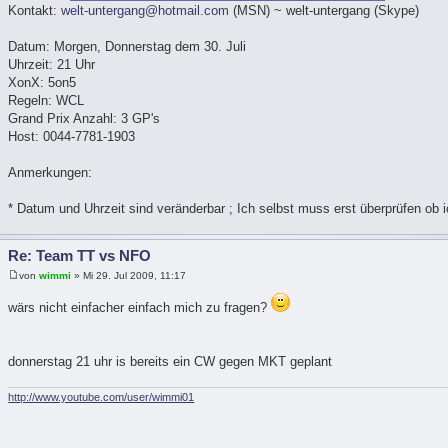
Kontakt:
welt-untergang@hotmail.com
(MSN) ~ welt-untergang (Skype)
Datum: Morgen, Donnerstag dem 30. Juli
Uhrzeit: 21 Uhr
XonX: 5on5
Regeln: WCL
Grand Prix Anzahl: 3 GP's
Host: 0044-7781-1903
Anmerkungen:
* Datum und Uhrzeit sind veränderbar ; Ich selbst muss erst überprüfen ob i
Re: Team TT vs NFO
von
wimmi
» Mi 29. Jul 2009, 11:17
wärs nicht einfacher einfach mich zu fragen?
donnerstag 21 uhr is bereits ein CW gegen MKT geplant
http://www.youtube.com/user/wimmi01