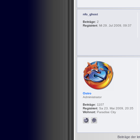
nfo_ghost
Beiträge:
2
Registriert:
Mi 29. Jul 2009, 09:37
Ostro
Administrator
Beiträge:
1107
Registriert:
Sa 23. Mai 2009, 20:35
Wohnort:
Paradise City
Beiträge der le