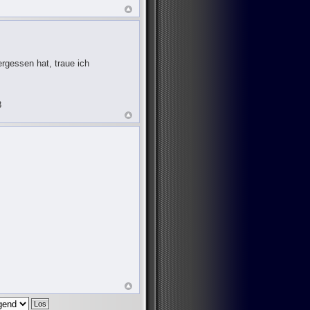
rgessen hat, traue ich
3