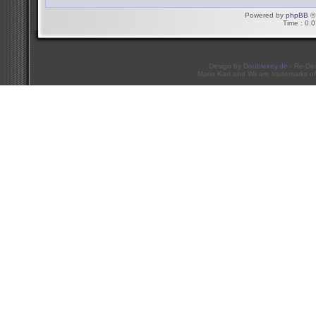
Powered by
phpBB
© 
Time : 0.0
Design by
Doublekey.de
- Re-De
Mario Kart and Wii are trademarks of