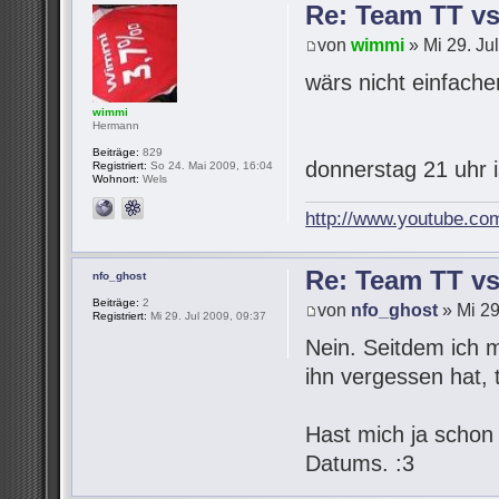
Re: Team TT v
von
wimmi
» Mi 29. Ju
wärs nicht einfach
wimmi
Hermann
Beiträge:
829
donnerstag 21 uhr 
Registriert:
So 24. Mai 2009, 16:04
Wohnort:
Wels
http://www.youtube.co
Re: Team TT v
nfo_ghost
Beiträge:
2
von
nfo_ghost
» Mi 29
Registriert:
Mi 29. Jul 2009, 09:37
Nein. Seitdem ich 
ihn vergessen hat,
Hast mich ja schon
Datums. :3