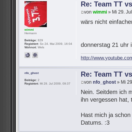
Re: Team TT v
von
wimmi
» Mi 29. Ju
wärs nicht einfach
wimmi
Hermann
Beiträge:
829
donnerstag 21 uhr 
Registriert:
So 24. Mai 2009, 16:04
Wohnort:
Wels
http://www.youtube.co
Re: Team TT v
nfo_ghost
Beiträge:
2
von
nfo_ghost
» Mi 29
Registriert:
Mi 29. Jul 2009, 09:37
Nein. Seitdem ich 
ihn vergessen hat,
Hast mich ja schon
Datums. :3