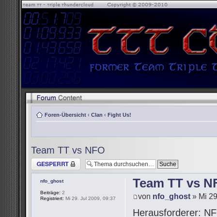
Foren-Übersicht
‹
Clan
‹
Fight Us!
Team TT vs NFO
Thema gesperrt
Team TT vs N
nfo_ghost
Beiträge:
2
von
nfo_ghost
» Mi 29
Registriert:
Mi 29. Jul 2009, 09:37
Herausforderer: NF