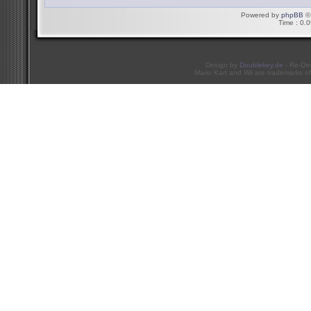
Powered by
phpBB
© 
Time : 0.0
Design by
Doublekey.de
- Re-De
Mario Kart and Wii are trademarks of