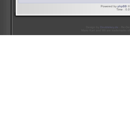
Powered by
phpBB
© 
Time : 0.0
Design by
Doublekey.de
- Re-De
Mario Kart and Wii are trademarks of