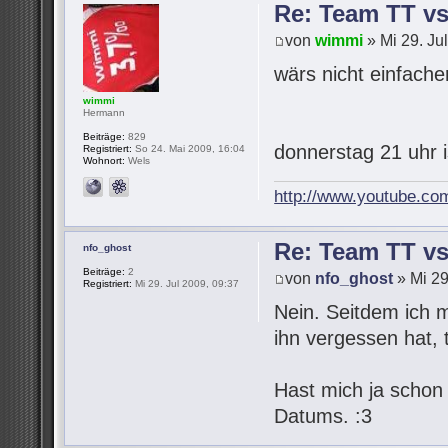
Re: Team TT v
von
wimmi
» Mi 29. Ju
wärs nicht einfach
wimmi
Hermann
Beiträge:
829
donnerstag 21 uhr 
Registriert:
So 24. Mai 2009, 16:04
Wohnort:
Wels
http://www.youtube.co
Re: Team TT v
nfo_ghost
Beiträge:
2
von
nfo_ghost
» Mi 29
Registriert:
Mi 29. Jul 2009, 09:37
Nein. Seitdem ich 
ihn vergessen hat,
Hast mich ja schon
Datums. :3