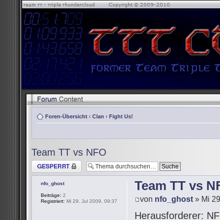
Foren-Übersicht
‹
Clan
‹
Fight Us!
Team TT vs NFO
Thema gesperrt
Team TT vs N
nfo_ghost
Beiträge:
2
von
nfo_ghost
» Mi 29
Registriert:
Mi 29. Jul 2009, 09:37
Herausforderer: NF