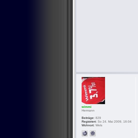
wimmi
Hermann
Beiträge:
829
Registriert:
So 24. Mai 2009, 16:04
Wohnort:
Wels