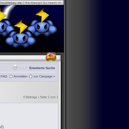
Erweiterte Suche
FAQ
Anmelden
zur Clanpage »
4 Beiträge • Seite
1
von
1
!)