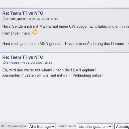
Re: Team TT vs NFO
von
nfo_ghost
» Mi 29. Jul 2009, 11:43
Nein. Seitdem ich mit Mahrla mal einen CW ausgemacht habe, und er ihn ve
niemanden mehr.
Hast mich ja schon in MSN genervt - Erwarte eine Änderung des Datums. :
Re: Team TT vs NFO
von
Ostro
» Fr 31. Jul 2009, 15:59
Eh, wird das weiter mit wimmi / nach der ULAN geplant?
Ansonsten müssten wir uns mal mit dir in Verbindung setzen.
tzten Zeit anzeigen:
Sortiere nach