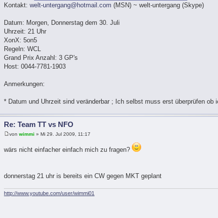
Kontakt:
welt-untergang@hotmail.com
(MSN) ~ welt-untergang (Skype)
Datum: Morgen, Donnerstag dem 30. Juli
Uhrzeit: 21 Uhr
XonX: 5on5
Regeln: WCL
Grand Prix Anzahl: 3 GP's
Host: 0044-7781-1903
Anmerkungen:
* Datum und Uhrzeit sind veränderbar ; Ich selbst muss erst überprüfen ob i
Re: Team TT vs NFO
von
wimmi
» Mi 29. Jul 2009, 11:17
wärs nicht einfacher einfach mich zu fragen?
donnerstag 21 uhr is bereits ein CW gegen MKT geplant
http://www.youtube.com/user/wimmi01