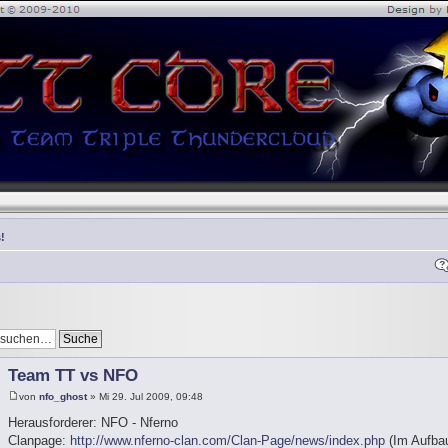
!
Team TT vs NFO
von
nfo_ghost
» Mi 29. Jul 2009, 09:48
Herausforderer: NFO - Nferno
Clanpage:
http://www.nferno-clan.com/Clan-Page/news/index.php
(Im Aufbau