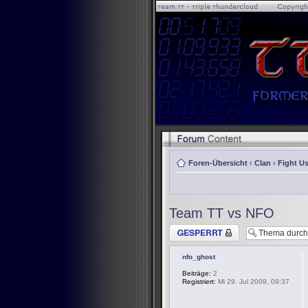
Foren-Übersicht
‹
Clan
‹
Fight Us
Team TT vs NFO
Thema gesperrt
nfo_ghost
Beiträge:
2
Registriert:
Mi 29. Jul 2009, 09:37