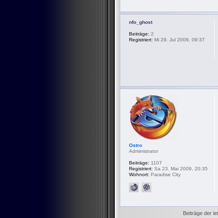
nfo_ghost
Beiträge:
2
Registriert:
Mi 29. Jul 2009, 09:37
Ostro
Administrator
Beiträge:
1107
Registriert:
Sa 23. Mai 2009, 20:35
Wohnort:
Paradise City
Beiträge der le