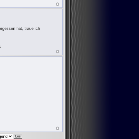
rgessen hat, traue ich
3