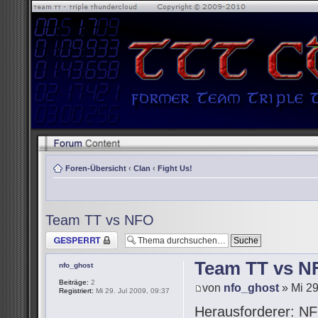
Foren-Übersicht
‹
Clan
‹
Fight Us!
Team TT vs NFO
Thema gesperrt
Team TT vs N
nfo_ghost
Beiträge:
2
von
nfo_ghost
» Mi 29
Registriert:
Mi 29. Jul 2009, 09:37
Herausforderer: NF