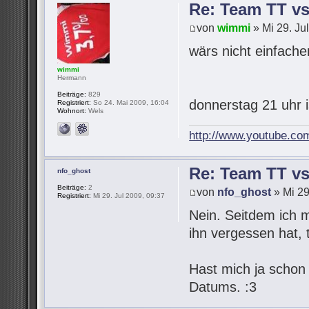
Re: Team TT v
von
wimmi
» Mi 29. Ju
wärs nicht einfach
wimmi
Hermann
Beiträge:
829
donnerstag 21 uhr 
Registriert:
So 24. Mai 2009, 16:04
Wohnort:
Wels
http://www.youtube.co
Re: Team TT v
nfo_ghost
Beiträge:
2
von
nfo_ghost
» Mi 29
Registriert:
Mi 29. Jul 2009, 09:37
Nein. Seitdem ich 
ihn vergessen hat,
Hast mich ja schon
Datums. :3