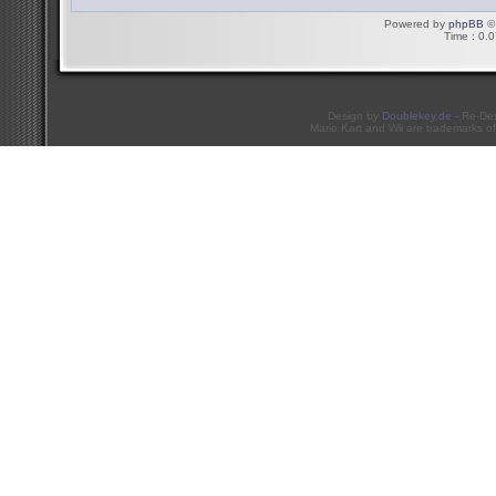
Powered by
phpBB
© 
Time : 0.0
Design by
Doublekey.de
- Re-De
Mario Kart and Wii are trademarks of