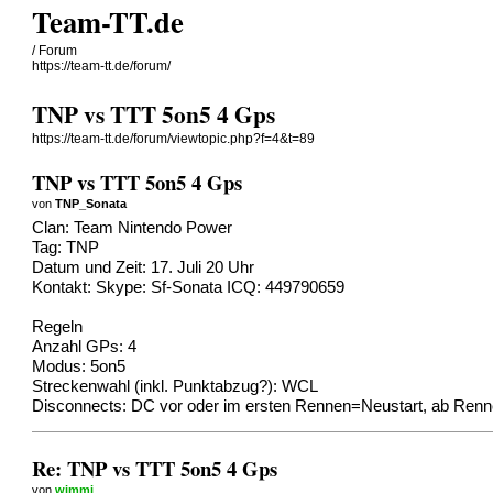
Team-TT.de
/ Forum
https://team-tt.de/forum/
TNP vs TTT 5on5 4 Gps
https://team-tt.de/forum/viewtopic.php?f=4&t=89
TNP vs TTT 5on5 4 Gps
von
TNP_Sonata
Clan: Team Nintendo Power
Tag: TNP
Datum und Zeit: 17. Juli 20 Uhr
Kontakt: Skype: Sf-Sonata ICQ: 449790659
Regeln
Anzahl GPs: 4
Modus: 5on5
Streckenwahl (inkl. Punktabzug?): WCL
Disconnects: DC vor oder im ersten Rennen=Neustart, ab Renn
Re: TNP vs TTT 5on5 4 Gps
von
wimmi