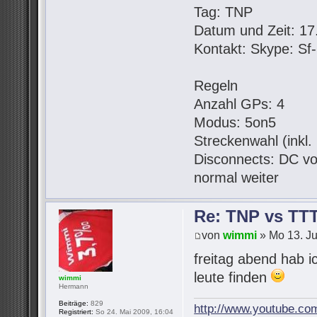
Tag: TNP
Datum und Zeit: 17.
Kontakt: Skype: S
Regeln
Anzahl GPs: 4
Modus: 5on5
Streckenwahl (inkl
Disconnects: DC vo
normal weiter
Re: TNP vs TT
von
wimmi
» Mo 13. Ju
freitag abend hab i
leute finden
wimmi
Hermann
Beiträge:
829
http://www.youtube.co
Registriert:
So 24. Mai 2009, 16:04