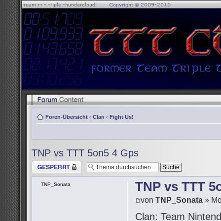
Foren-Übersicht
‹
Clan
‹
Fight Us!
TNP vs TTT 5on5 4 Gps
Thema gesperrt
TNP vs TTT 5
TNP_Sonata
von
TNP_Sonata
» Mo
Clan: Team Ninten