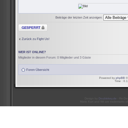
Beiträge der letzten Zeit anzeigen:
Thema gesperrt
Zurück zu Fight Us!
WER IST ONLINE?
Mitglieder in diesem Forum: 0 Mitglieder und 3 Gäste
Foren-Übersicht
Powered by
phpBB
© 
Time : 0.1
Design by
Doublekey.de
- Re-De
Mario Kart and Wii are trademarks of