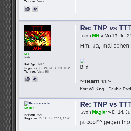
Wohnort:
Wels
Re: TNP vs TT
von
MH
» Mo 13. Jul 2
Hm. Ja, mal sehen, 
MH
Hobel
Beiträge:
1490
Registriert:
So 24. Mai 2009, 13:26
Wohnort:
Vista Hill
~τeam ττ~
Kart Wii King ~ Double Dash
Re: TNP vs TT
Magier
von
Magier
» Di 14. Ju
Beiträge:
629
Registriert:
Fr 12. Jun 2009, 17:01
ja cool^^ gegen tn