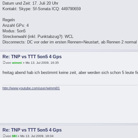
Datum und Zeit: 17. Juli 20 Uhr
Kontakt: Skype: Sf-Sonata ICQ: 449790659
Regeln
Anzahl GPs: 4
Modus: 5on5
Streckenwahl (inkl. Punktabzug?): WCL
Disconnects: DC vor oder im ersten Rennen=Neustart, ab Rennen 2 normal 
Re: TNP vs TTT 5on5 4 Gps
von
wimmi
» Mo 13. Jul 2009, 16:35
freitag abend hab ich bestimmt keine zeit, aber werden sich schon 5 leute 
http://www.youtube.com/user/wimmi01
Re: TNP vs TTT 5on5 4 Gps
von
MH
» Mo 13. Jul 2009, 18:04