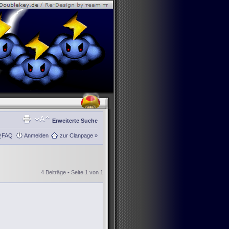
Erweiterte Suche
FAQ
Anmelden
zur Clanpage »
4 Beiträge • Seite
1
von
1