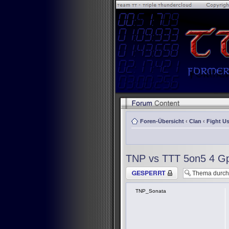
Foren-Übersicht
‹
Clan
‹
Fight Us
TNP vs TTT 5on5 4 G
Thema gesperrt
TNP_Sonata