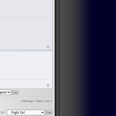
4 Beiträge • Seite
1
von
1
 zu: