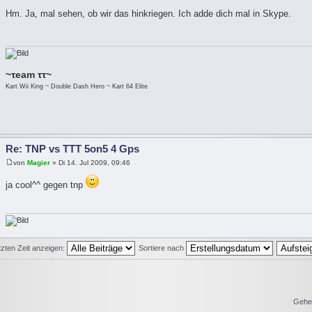
Hm. Ja, mal sehen, ob wir das hinkriegen. Ich adde dich mal in Skype.
~τeam ττ~
Kart Wii King ~ Double Dash Hero ~ Kart 64 Elite
Re: TNP vs TTT 5on5 4 Gps
von
Magier
» Di 14. Jul 2009, 09:46
ja cool^^ gegen tnp
tzten Zeit anzeigen:
Sortiere nach
Gehe