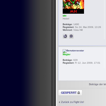
MH
Hobel
Beiträge:
1490
Registriert:
So 24. Mai 2009, 13:26
Wohnort:
Vista Hill
Magier
Beiträge:
629
Registriert:
Fr 12. Jun 2009, 17:01
Beiträge der le
Thema gesperrt
Zurück zu Fight Us!