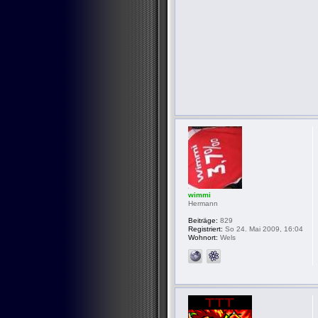
wimmi
Hermann
Beiträge:
829
Registriert:
So 24. Mai 2009, 16:04
Wohnort:
Wels