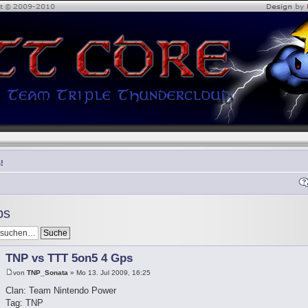
!
ps
TNP vs TTT 5on5 4 Gps
von
TNP_Sonata
» Mo 13. Jul 2009, 16:25
Clan: Team Nintendo Power
Tag: TNP