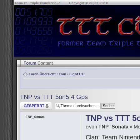
Foren-Übersicht
‹
Clan
‹
Fight Us!
TNP vs TTT 5on5 4 Gps
Thema gesperrt
TNP vs TTT 5
TNP_Sonata
von
TNP_Sonata
» Mo
Clan: Team Ninten