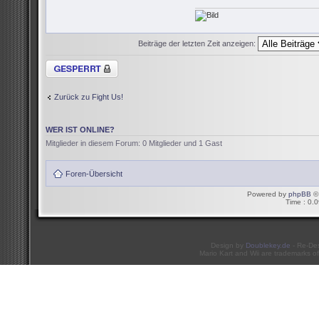
Beiträge der letzten Zeit anzeigen:
Thema gesperrt
Zurück zu Fight Us!
WER IST ONLINE?
Mitglieder in diesem Forum: 0 Mitglieder und 1 Gast
Foren-Übersicht
Powered by
phpBB
© 
Time : 0.0
Design by
Doublekey.de
- Re-De
Mario Kart and Wii are trademarks of