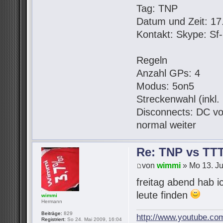
Tag: TNP
Datum und Zeit: 17.
Kontakt: Skype: S
Regeln
Anzahl GPs: 4
Modus: 5on5
Streckenwahl (inkl
Disconnects: DC vo
normal weiter
Re: TNP vs TT
von
wimmi
» Mo 13. Ju
freitag abend hab i
leute finden
wimmi
Hermann
Beiträge:
829
http://www.youtube.co
Registriert:
So 24. Mai 2009, 16:04