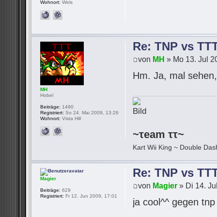
Wohnort:
Wels
Re: TNP vs TT
von
MH
» Mo 13. Jul 2
Hm. Ja, mal sehen, 
MH
Hobel
Beiträge:
1490
Registriert:
So 24. Mai 2009, 13:26
Wohnort:
Vista Hill
~τeam ττ~
Kart Wii King ~ Double Dash
Re: TNP vs TT
Magier
von
Magier
» Di 14. Ju
Beiträge:
629
Registriert:
Fr 12. Jun 2009, 17:01
ja cool^^ gegen tn