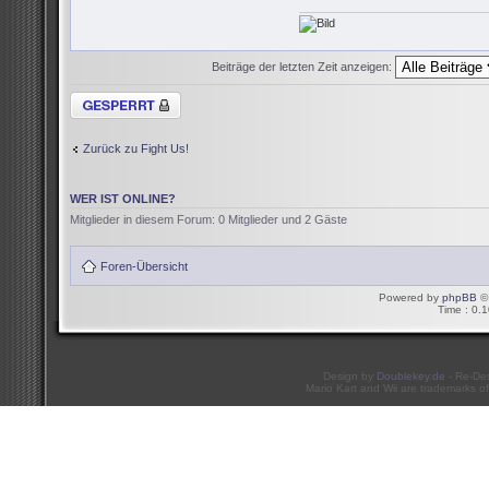
Beiträge der letzten Zeit anzeigen:
Thema gesperrt
Zurück zu Fight Us!
WER IST ONLINE?
Mitglieder in diesem Forum: 0 Mitglieder und 2 Gäste
Foren-Übersicht
Powered by
phpBB
© 
Time : 0.1
Design by
Doublekey.de
- Re-De
Mario Kart and Wii are trademarks of