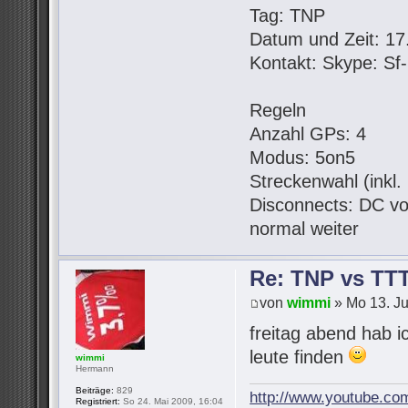
Tag: TNP
Datum und Zeit: 17.
Kontakt: Skype: S
Regeln
Anzahl GPs: 4
Modus: 5on5
Streckenwahl (inkl
Disconnects: DC vo
normal weiter
Re: TNP vs TT
von
wimmi
» Mo 13. Ju
freitag abend hab i
leute finden
wimmi
Hermann
Beiträge:
829
http://www.youtube.co
Registriert:
So 24. Mai 2009, 16:04