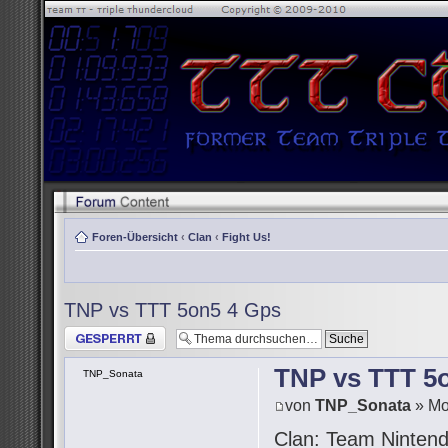
Foren-Übersicht
‹
Clan
‹
Fight Us!
TNP vs TTT 5on5 4 Gps
Thema gesperrt
TNP vs TTT 5
TNP_Sonata
von
TNP_Sonata
» Mo
Clan: Team Ninten