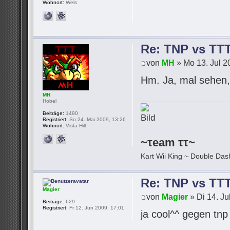
Wohnort:
Wels
Re: TNP vs TT
von
MH
» Mo 13. Jul 2
Hm. Ja, mal sehen, 
MH
Hobel
Beiträge:
1490
Registriert:
So 24. Mai 2009, 13:26
Wohnort:
Vista Hill
~τeam ττ~
Kart Wii King ~ Double Dash
Re: TNP vs TT
Magier
von
Magier
» Di 14. Ju
Beiträge:
629
Registriert:
Fr 12. Jun 2009, 17:01
ja cool^^ gegen tn